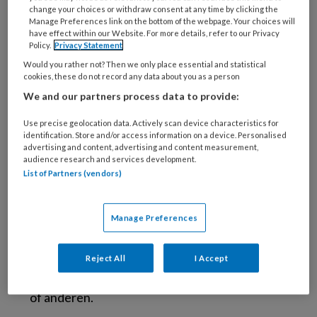
change your choices or withdraw consent at any time by clicking the
5,5% van de jongens tussen twaalf en
Manage Preferences link on the bottom of the webpage. Your choices will
zeventien jaar weleens een naaktfoto of foto
have effect within our Website. For more details, refer to our Privacy
Policy.
Privacy Statement
in ondergoed naar iemand heeft gestuurd.
Would you rather not? Then we only place essential and statistical
Verder is bekend dat jongeren die aan sexting
cookies, these do not record any data about you as a person
doen ook vaak ander risicogedrag vertonen,
We and our partners process data to provide:
zoals onveilig vrijen, en relatief vroeg en vaak
Use precise geolocation data. Actively scan device characteristics for
aan seks doen.
identification. Store and/or access information on a device. Personalised
advertising and content, advertising and content measurement,
audience research and services development.
Naast de plezierige en opwindende kant van
List of Partners (vendors)
sexting, is er ook een schaduwkant: de relatie
met (online) seksueel geweld. Vooral wanneer
de naaktbeelden worden doorgestuurd aan
Manage Preferences
onbekenden, kunnen jongeren worden
afgeperst, gechanteerd, of gedwongen tot
Reject All
I Accept
verregaande seksuele handelingen, bij zichzelf
of anderen.