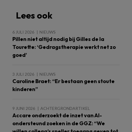
Lees ook
6 JULI 2026
NIEUWS
Pillen niet altijd nodig bij Gilles de la
Tourette: ‘Gedragstherapie werkt net zo
goed’
3 JULI 2026
NIEUWS
Caroline Braet: “Er bestaan geen stoute
kinderen”
9 JUNI 2026
ACHTERGRONDARTIKEL
Accare onderzoekt de inzet van AI-
ondersteund zoeken in de GGZ: “We
willen collega’s sneller toegang geven tot