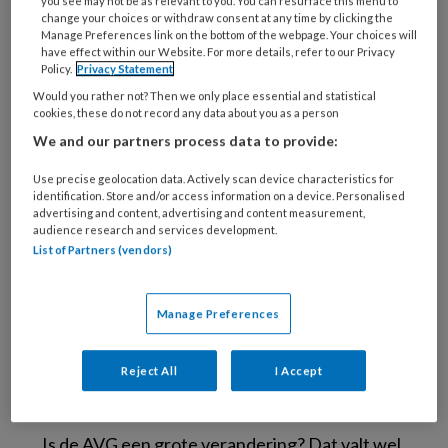
you see may not be as relevant to you. You can resurface this menu to
change your choices or withdraw consent at any time by clicking the
zorgvuldig om te gaan met persoonsgegevens.
Manage Preferences link on the bottom of the webpage. Your choices will
have effect within our Website. For more details, refer to our Privacy
De AVG vervangt sinds 25 mei 2018 de
Wet
Policy.
Privacy Statement
Bescherming Persoonsgegevens
(WBP).
Would you rather not? Then we only place essential and statistical
cookies, these do not record any data about you as a person
Andere sectorspecifieke wetten uit de
We and our partners process data to provide:
gezondheidszorg en het sociaal domein (de
Wet Geneeskundige
Use precise geolocation data. Actively scan device characteristics for
identification. Store and/or access information on a device. Personalised
Behandelingsovereenkomst
, de
Wet
advertising and content, advertising and content measurement,
Bijzondere Opnemingen Psychiatrische
audience research and services development.
List of Partners (vendors)
Ziekenhuizen
, de
Jeugdwet
en de
WMO 2015
)
blijven naast de AVG bestaan. Je mag onder de
AVG bijvoorbeeld alléén gegevens aan een
Manage Preferences
derde verstrekken als dat mag op grond van de
AVG én als je een grond hebt om het
Reject All
I Accept
beroepsgeheim te doorbreken.
Is de AVG een grote verandering? Dat valt wel