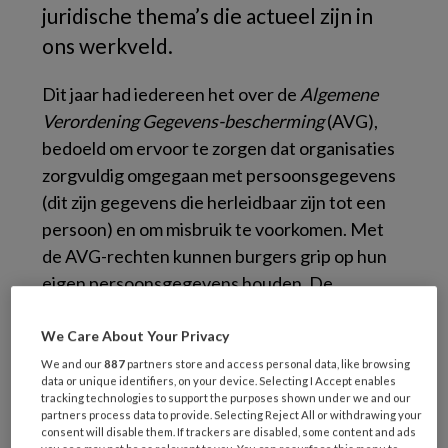
juridische thema’s die actueel zijn in
ons werkveld.
Dit jaar had iedereen het over de
Algemene
Verordening Gegevens-bescherming
(AVG),
bedoeld om ervoor te zorgen dat organisaties
zorgvuldig omgegaan met persoonsgegevens
(dit zijn gegevens die herleidbaar zijn tot een
persoon) en om misbruik te voorkomen. Met
de AVG-rechten kunnen burgers grip op hun
eigen persoonsgegevens houden. De
Autoriteit Persoonsgegevens krijgt meer
handhavingsbevoegdheden, waaronder de
We Care About Your Privacy
gevreesde boetes. Zeker in de zorg, waar
We and our
887
partners store and access personal data, like browsing
data or unique identifiers, on your device. Selecting I Accept enables
vertrouwen tussen organisatie, behandelaar
tracking technologies to support the purposes shown under we and our
en cliënt noodzakelijk is om goede zorg te
partners process data to provide. Selecting Reject All or withdrawing your
consent will disable them. If trackers are disabled, some content and ads
kunnen verlenen, is het van groot belang om