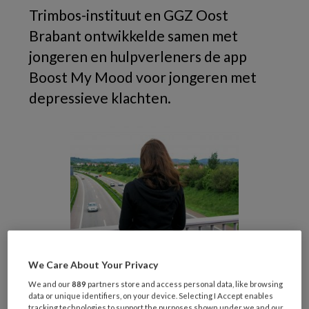
Trimbos-instituut en GGZ Oost
Brabant ontwikkelde samen met
jongeren en hulpverleners de app
Boost My Mood voor jongeren met
depressieve klachten.
We Care About Your Privacy
Doorontwikkeling
We and our
889
partners store and access personal data, like browsing
BoostMe
data or unique identifiers, on your device. Selecting I Accept enables
tracking technologies to support the purposes shown under we and our