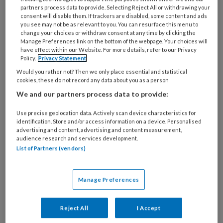
partners process data to provide. Selecting Reject All or withdrawing your
consent will disable them. If trackers are disabled, some content and ads
Voor volwassenen met depressieve klachten
you see may not be as relevant to you. You can resurface this menu to
change your choices or withdraw consent at any time by clicking the
bestond al de
app BoostMe
, wat het
Manage Preferences link on the bottom of the webpage. Your choices will
vertrekpunt is geweest voor de ontwikkeling
have effect within our Website. For more details, refer to our Privacy
Policy.
Privacy Statement
van de
Boost My Mood app
. De
app
bestaat uit
Would you rather not? Then we only place essential and statistical
4 thema’s waarmee jongeren zelf aan de slag
cookies, these do not record any data about you as a person
kunnen. De thema’s komen overeen met de
We and our partners process data to provide:
belangrijkste klachten die depressieve
Use precise geolocation data. Actively scan device characteristics for
jongeren ervaren, namelijk stemming, slaap,
identification. Store and/or access information on a device. Personalised
piekeren en stress. Per thema bevat
advertising and content, advertising and content measurement,
audience research and services development.
de
app
tips, zelftesten, oefeningen en
List of Partners (vendors)
ervaringsverhalen. Alle oefeningen zijn
afgeleid van effectieve werkvormen uit
Manage Preferences
andere interventies of therapieën voor
slaapproblemen.
Reject All
I Accept