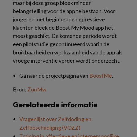
maar bij deze groep bleek minder
belangstelling voor de
app
te bestaan. Voor
jongeren met beginnende depressieve
klachten bleek de
Boost My Mood app
het
meest geschikt. De komende periode wordt
een
pilot
studie gecontinueerd waarin de
bruikbaarheid en werkzaamheid van de
app
als
vroege interventie verder wordt onderzocht.
Ga naar de projectpagina van
BoostMe
.
Bron:
ZonMw
Gerelateerde informatie
Vragenlijst over Zelfdoding en
Zelfbeschadiging (VOZZ)
Training in affectieve en interpersoonlijke