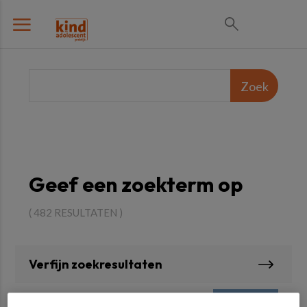
Geef een zoekterm op
( 482 RESULTATEN )
Verfijn zoekresultaten