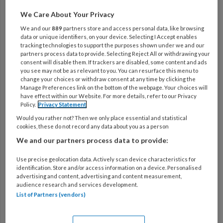
19 JULI 2026
We Care About Your Privacy
‘Ik ga het helemaal anders
We and our
889
partners store and access personal data, like browsing
doen’? Ja, dat kan wél
data or unique identifiers, on your device. Selecting I Accept enables
tracking technologies to support the purposes shown under we and our
partners process data to provide. Selecting Reject All or withdrawing your
consent will disable them. If trackers are disabled, some content and ads
you see may not be as relevant to you. You can resurface this menu to
12 JUNI 2026
change your choices or withdraw consent at any time by clicking the
Gezien & gelezen
Manage Preferences link on the bottom of the webpage. Your choices will
have effect within our Website. For more details, refer to our Privacy
Policy.
Privacy Statement
Would you rather not? Then we only place essential and statistical
cookies, these do not record any data about you as a person
30 MEI 2026
We and our partners process data to provide:
Exposure begint bij de
behandelaar
Use precise geolocation data. Actively scan device characteristics for
identification. Store and/or access information on a device. Personalised
advertising and content, advertising and content measurement,
audience research and services development.
List of Partners (vendors)
20 MEI 2026
Innnerlijke dialoog