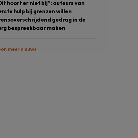
Dit hoort er niet bij”: auteurs van
erste hulp bij grenzen willen
rensoverschrijdend gedrag in de
org bespreekbaar maken
oon meer nieuws