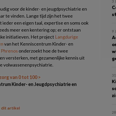
3 
C
nvoudig voor de kinder- en jeugdpsychiatrie en
s
r te vinden. Lange tijd zijn het twee
ieder een eigen taal, expertise en soms ook
teeds meer een kentering op; er ontstaan
9 
e initiatieven. Het project
Langdurige
A
en
van het Kenniscentrum Kinder- en
o
 Phrenos
onderzoekt hoe de twee
w
n versterken, met gezamenlijke kennis uit
g
de volwassenenpsychiatrie.
31
zorg van 0 tot 100 >
K
trum Kinder- en Jeugdpsychiatrie en
s
z
 dit artikel
28