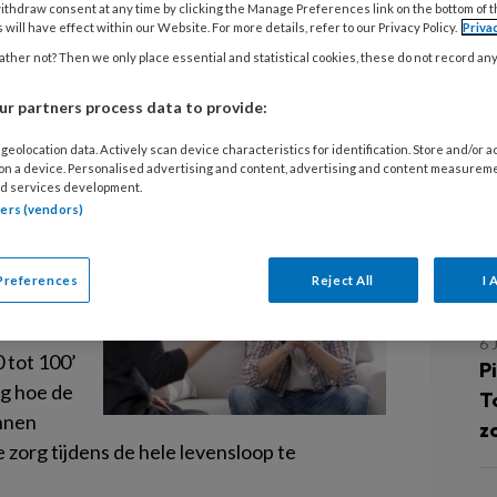
g van 0 tot 100
ithdraw consent at any time by clicking the Manage Preferences link on the bottom of 
G
 will have effect within our Website. For more details, refer to our Privacy Policy.
Priva
ther not? Then we only place essential and statistical cookies, these do not record an
M
gdpsychiatrie en de
P
r partners process data to provide:
aar leren, zodat psychische klachten
en tot langdurige, ernstige psychische
A
geolocation data. Actively scan device characteristics for identification. Store and/or 
 on a device. Personalised advertising and content, advertising and content measurem
P
d services development.
tners (vendors)
ntrum
en
L
Preferences
Reject All
I 
kanten.
6 
0 tot 100’
Pi
ag hoe de
T
nnen
z
zorg tijdens de hele levensloop te