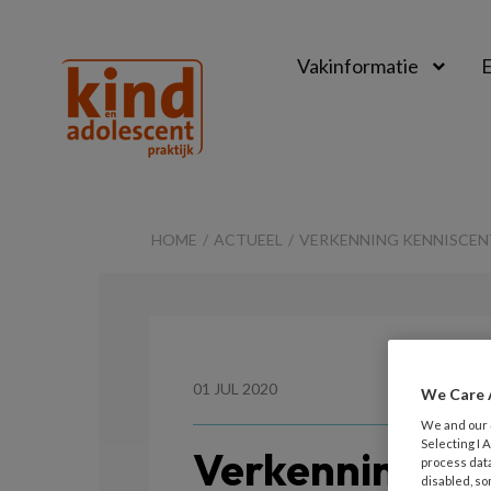
Vakinformatie
E
Kind
&
HOME
ACTUEEL
VERKENNING KENNISCENT
Adolescent
Praktijk
01 JUL 2020
We Care 
We and our
Selecting I
Verkenning ke
process data
disabled, so