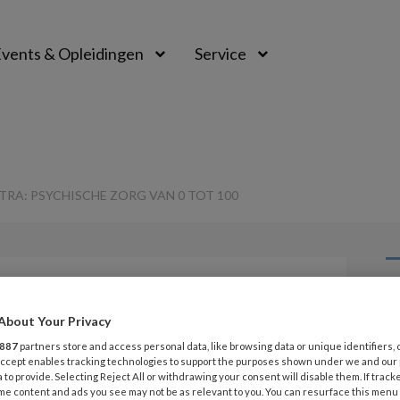
vents & Opleidingen
Service
RA: PSYCHISCHE ZORG VAN 0 TOT 100
G
Opslaan
Reacties
Delen
0
About Your Privacy
v
887
partners store and access personal data, like browsing data or unique identifiers, 
 Accept enables tracking technologies to support the purposes shown under we and our
nniscentra:
 to provide. Selecting Reject All or withdrawing your consent will disable them. If track
G
me content and ads you see may not be as relevant to you. You can resurface this menu