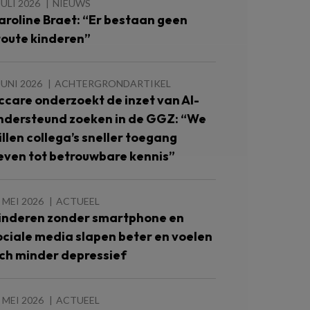
JULI 2026
NIEUWS
aroline Braet: “Er bestaan geen
toute kinderen”
JUNI 2026
ACHTERGRONDARTIKEL
ccare onderzoekt de inzet van AI-
ndersteund zoeken in de GGZ: “We
illen collega’s sneller toegang
even tot betrouwbare kennis”
 MEI 2026
ACTUEEL
inderen zonder smartphone en
ociale media slapen beter en voelen
ich minder depressief
 MEI 2026
ACTUEEL