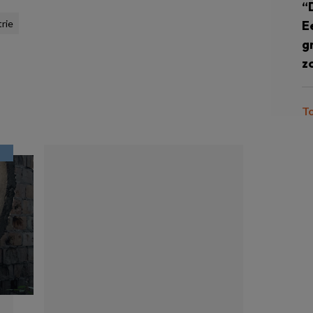
“
rie
E
g
z
T