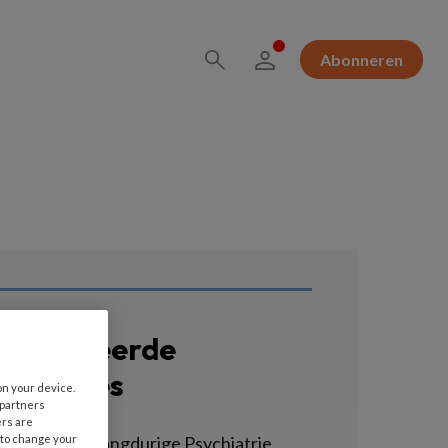
Abonneren
erelateerde
acatures
on your device.
 partners
ers are
GZ-Agoog - Langdurige Psychiatrie
 to change your