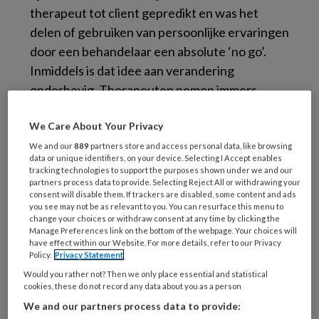
therapeut tot client gepredikt en was het
delen of gebruiken van persoonlijke ervaringen
door een behandelaar een absolute ‘no go’.
Inmiddels is dat idee aan verandering
onderhevig. Therapeuten nemen immers
naast hun kennis van zaken en professionele
We Care About Your Privacy
achtergrond ook zichzelf mee.
We and our
889
partners store and access personal data, like browsing
De opmars van de
data or unique identifiers, on your device. Selecting I Accept enables
tracking technologies to support the purposes shown under we and our
partners process data to provide. Selecting Reject All or withdrawing your
ervaringsdeskundige
consent will disable them. If trackers are disabled, some content and ads
you see may not be as relevant to you. You can resurface this menu to
change your choices or withdraw consent at any time by clicking the
Sinds enkele jaren is echter ook de
Manage Preferences link on the bottom of the webpage. Your choices will
have effect within our Website. For more details, refer to our Privacy
ervaringsdeskundige zonder specifieke
Policy.
Privacy Statement
opleiding in de psychologie of psychiatrie in
Would you rather not? Then we only place essential and statistical
opmars.
Naast psychologen en psychiaters
cookies, these do not record any data about you as a person
We and our partners process data to provide:
werken er volgens een ‘voorzichtige schatting’