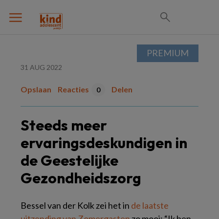
PREMIUM
31 AUG 2022
Opslaan
Reacties
Delen
0
Steeds meer
ervaringsdeskundigen in
de Geestelijke
Gezondheidszorg
Bessel van der Kolk zei het in
de laatste
uitzending van Zomergasten
zo mooi: “Ik ben