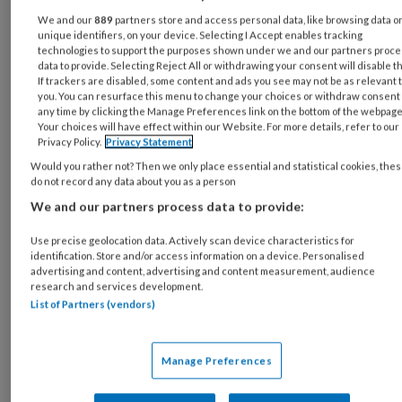
zorgen. En de jeugdhulp kent al genoeg
We and our
889
partners store and access personal data, like browsing data o
hoofdpijndossiers. Daarom vinden we het
unique identifiers, on your device. Selecting I Accept enables tracking
technologies to support the purposes shown under we and our partners proc
belangrijk dat we als professionals in de
data to provide. Selecting Reject All or withdrawing your consent will disable t
jeugdhulp duidelijke afspraken maken over wat
If trackers are disabled, some content and ads you see may not be as relevant 
you. You can resurface this menu to change your choices or withdraw consent 
je wel en wat niet van een verklarende analyse
any time by clicking the Manage Preferences link on the bottom of the webpage
mag verwachten.
Your choices will have effect within our Website. For more details, refer to our
Privacy Policy.
Privacy Statement
Would you rather not? Then we only place essential and statistical cookies, the
In een verklarende analyse worden de
do not record any data about you as a person
krachten in kaart gebracht die een rol
We and our partners process data to provide:
speelden in het ontstaan van de problematiek
en die nu actief zijn bij het in stand houden,
Use precise geolocation data. Actively scan device characteristics for
identification. Store and/or access information on a device. Personalised
verergeren of afzwakken van de problematiek.
advertising and content, advertising and content measurement, audience
research and services development.
Behalve de aard van de krachten wordt ook
List of Partners (vendors)
beredeneerd door middel van welke
mechanismen en interacties deze krachten
hun werk doen. Kortom, een verklarende
Manage Preferences
analyse moet leiden tot de best mogelijke