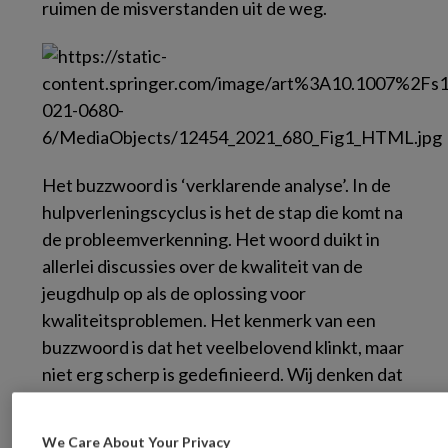
ruimen de misverstanden uit de weg.
Het buzzwoord is ‘verklarende analyse’. In de
hulpverleningscyclus is het de stap die komt na
de probleemverkenning. Het woord duikt in
allerlei discussies over de kwaliteit van de
jeugdhulp op als de oplossing voor
kwaliteitsproblemen. Het kenmerk van een
buzzwoord is dat het veelbelovend klinkt, maar
niet erg scherp is gedefinieerd. Wij denken dat
teveel beloven altijd als een boemerang
terugkeert om voor een knal tegen je kop te
We Care About Your Privacy