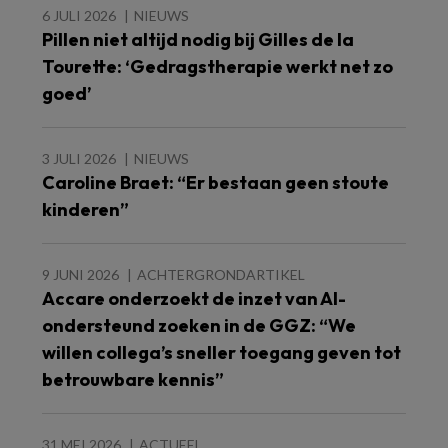
6 JULI 2026
NIEUWS
Pillen niet altijd nodig bij Gilles de la
Tourette: ‘Gedragstherapie werkt net zo
goed’
3 JULI 2026
NIEUWS
Caroline Braet: “Er bestaan geen stoute
kinderen”
9 JUNI 2026
ACHTERGRONDARTIKEL
Accare onderzoekt de inzet van AI-
ondersteund zoeken in de GGZ: “We
willen collega’s sneller toegang geven tot
betrouwbare kennis”
31 MEI 2026
ACTUEEL