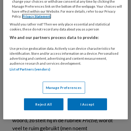
change your choices or withdraw consent at any time by clicking the
puber in huis. Eerlijk gezegd herken ik me er
Manage Preferences link on the bottom of the webpage. Your choices will
niet zo in. Ik heb vier tienerkinderen en
have effect within our Website. For more details, refer to our Privacy
Policy.
Privacy Statement
regelmatig komen ook vrienden of vriendinnen
Would you rather not? Then we only place essential and statistical
aanwaaien en zijn het er plots vijf of zes. Ze zijn
cookies, these do not record any data about you as a person
lawaaiig, duwen, stoeien, lachen en gebruiken
We and our partners process data to provide:
soms woorden die voor mij nieuw zijn (en ook
Use precise geolocation data. Actively scan device characteristics for
woorden die ik eigenlijk niet vind kunnen…). Ze
identification. Store and/or access information on a device. Personalised
hangen op de bank, komen te laat thuis en
advertising and content, advertising and content measurement,
audience research and services development.
maken ongelooflijk veel rotzooi. Maar ondanks
List of Partners (vendors)
deze onhebbelijkheden valt het reuze mee met
de ouderlijke stress.
Manage Preferences
Een van mijn tieners zei het deze week nog:
“Volwassenen maken altijd zo’n ding van de
Reject All
I Accept
puberteit”. Albert Boon vindt dat ook. Dat
woord, zo stelt hij in de rubriek
Frictie,
wordt
veel te ruim gebruikt (men noemt