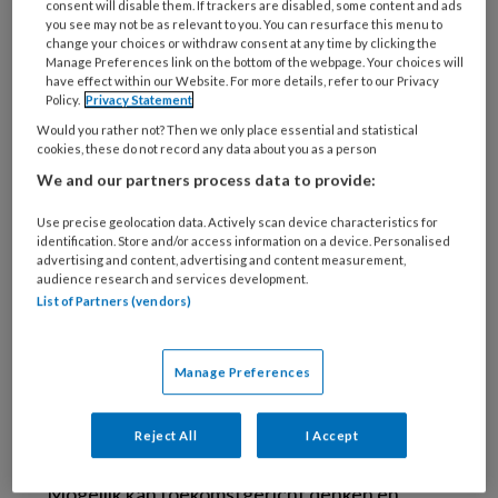
consent will disable them. If trackers are disabled, some content and ads
en een ongezonde leefstijl (Rutchick et al.
you see may not be as relevant to you. You can resurface this menu to
2018). Mensen die zich meer op de lange
change your choices or withdraw consent at any time by clicking the
Manage Preferences link on the bottom of the webpage. Your choices will
termijn richten, wegen de mogelijke
have effect within our Website. For more details, refer to our Privacy
(negatieve) gevolgen van hun handelen mee in
Policy.
Privacy Statement
hun beslissing. Zij vinden het makkelijker
Would you rather not? Then we only place essential and statistical
cookies, these do not record any data about you as a person
keuzes te maken waarvan ze niet meteen
We and our partners process data to provide:
profijt hebben of waarvoor ze nu iets moeten
laten, maar waarvan ze op langere termijn
Use precise geolocation data. Actively scan device characteristics for
identification. Store and/or access information on a device. Personalised
voordeel ervaren. Die focus resulteert vaak in
advertising and content, advertising and content measurement,
positievere uitkomsten, zoals hogere
audience research and services development.
List of Partners (vendors)
schoolresultaten, beter plannen en meer
zelfvertrouwen (Zimbardo Boyd 1999).
Interventies die toekomstgericht denken en
Manage Preferences
handelen aanmoedigen zouden dus positief
gedrag kunnen stimuleren en negatief gedrag
Reject All
I Accept
ontmoedigen. Maar hoe doe je dat?
Mogelijk kan toekomstgericht denken en