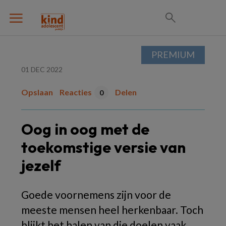
PREMIUM
01 DEC 2022
Opslaan
Reacties
Delen
0
Oog in oog met de
toekomstige versie van
jezelf
Goede voornemens zijn voor de
meeste mensen heel herkenbaar. Toch
blijkt het halen van die doelen vaak