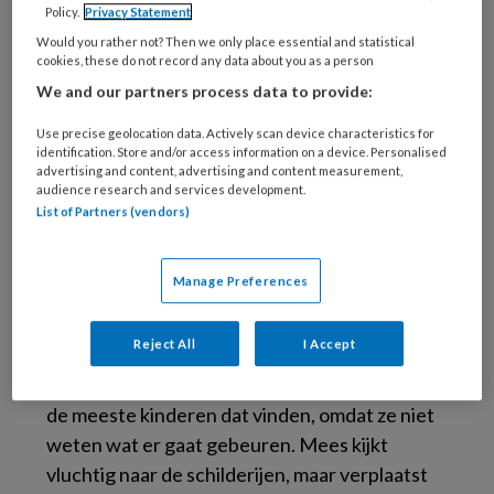
Mees zit naast zijn vader in de wachtkamer. Als
Policy.
Privacy Statement
vader meeloopt met de intaker en vraagt of
Would you rather not? Then we only place essential and statistical
Mees mee komt zegt hij stellig: “Nee!”. Vader is
cookies, these do not record any data about you as a person
We and our partners process data to provide:
verlegen met de situatie. Mees verstopt zich
achter een plantenbak. Het lukt de
Use precise geolocation data. Actively scan device characteristics for
aanwezigen niet Mees naar de intakekamer te
identification. Store and/or access information on a device. Personalised
advertising and content, advertising and content measurement,
lokken.
audience research and services development.
List of Partners (vendors)
Als regiebehandelaar mag ik meedoen met
deze wat stroef beginnende intake. Vader zit al
Manage Preferences
in de intakekamer, samen met mijn collega en
de deur staat open. Mees staat verderop in de
Reject All
I Accept
gang. Ik babbel wat over die gang met zijn
schilderijen, over de eerste keer hier, hoe raar
de meeste kinderen dat vinden, omdat ze niet
weten wat er gaat gebeuren. Mees kijkt
vluchtig naar de schilderijen, maar verplaatst