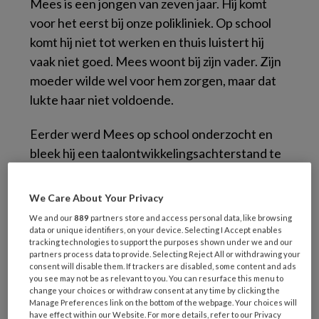
Mees is een jongen van zeven jaar. Hij komt
voor het eerst bij onze polikliniek. Op school
komt hij niet tot werken en thuis luistert hij
vaak niet goed. Mees woont bij zijn vader. Zijn
moeder wilde wel voor hem zorgen, maar dat
lukte haar niet voldoende.
Eerder werd Mees op school onderzocht en
bleek hij een taalontwikkelingsachterstand te
hebben. Tot op heden heeft Mees er geen
extra hulp voor gekregen. Er waren andere
We Care About Your Privacy
dingen in zijn leven die eerst geregeld moesten
We and our
889
partners store and access personal data, like browsing
worden. School en vader willen graag weten
data or unique identifiers, on your device. Selecting I Accept enables
tracking technologies to support the purposes shown under we and our
waar de problemen van Mees vandaan komen.
partners process data to provide. Selecting Reject All or withdrawing your
En school vraagt zich af wat ze moeten doen
consent will disable them. If trackers are disabled, some content and ads
you see may not be as relevant to you. You can resurface this menu to
om hem aan het leren te krijgen.
change your choices or withdraw consent at any time by clicking the
Manage Preferences link on the bottom of the webpage. Your choices will
have effect within our Website. For more details, refer to our Privacy