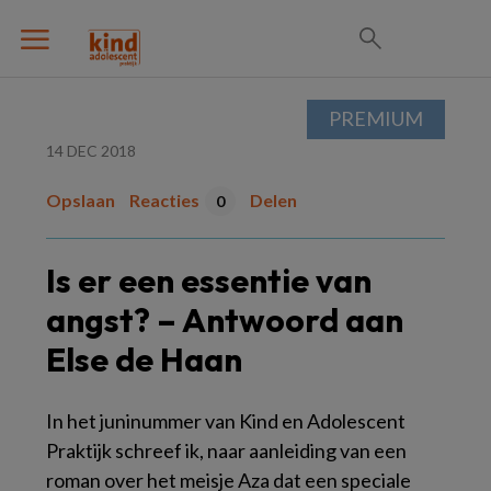
PREMIUM
14 DEC 2018
Opslaan
Reacties
Delen
0
Is er een essentie van
angst? – Antwoord aan
Else de Haan
In het juninummer van Kind en Adolescent
Praktijk schreef ik, naar aanleiding van een
roman over het meisje Aza dat een speciale