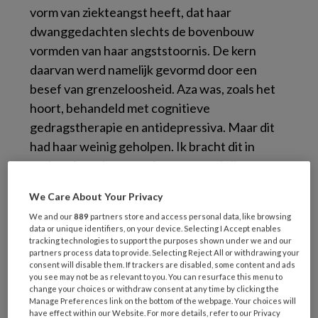
vorm van ziekteangst heeft, dat haar
dwanggedachten slechts de bovenbouw
vormden van haar angststoornis. De kern
daarvan werd namelijk gevormd door een
besef van grenzeloosheid. Aza was, zoals het
hoort, behandeld met cognitieve
gedragstherapie en antidepressiva. Maar dit
had haar weinig geholpen. Ik bracht dit in
verband met haar moeite greep te krijgen op
haar leven. Door haar vertolkt als: “Maar ik
We Care About Your Privacy
kreeg door dat je leven een verhaal is dat over
We and our
889
partners store and access personal data, like browsing
jou wordt verteld, en niet een dat jij vertelt.”
data or unique identifiers, on your device. Selecting I Accept enables
tracking technologies to support the purposes shown under we and our
partners process data to provide. Selecting Reject All or withdrawing your
Else de Haan vraagt zich af (zie haar
consent will disable them. If trackers are disabled, some content and ads
ingezonden stuk in Kind en Adolescent Praktijk
you see may not be as relevant to you. You can resurface this menu to
change your choices or withdraw consent at any time by clicking the
van september 2018) of je zo naar
Manage Preferences link on the bottom of the webpage. Your choices will
angststoornissen en de behandeling ervan
have effect within our Website. For more details, refer to our Privacy