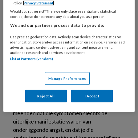
Policy.
Privacy Statement
mag kijken. Kunnen symptomen een
Would you rather not? Then we only place essential and statistical
bovenbouw zijn en is er daarnaast nog een
cookies, these do not record any data about you as a person
kern, die je moet bereiken om iemand goed te
We and our partners process data to provide:
kunnen behandelen? En kan, zoals ik
Use precise geolocation data. Actively scan device characteristics for
suggereerde, een angststoornis meer zijn dan
identification. Store and/or access information on a device. Personalised
een rijtje symptomen? Waar zit dat meer dan?
advertising and content, advertising and content measurement,
audience research and services development.
List of Partners (vendors)
Ik kan Elses kritiek goed begrijpen. Vroeger
werd, vooral door psychoanalytisch
Manage Preferences
georiënteerde psychiaters en psychologen,
neergekeken op de gedragstherapeut, die zijn
best deed zo goed mogelijk in kaart te brengen
Reject All
I Accept
welke symptomen iemand hinderden. Zij
meenden dat die symptomen slechts de
uiterlijke manifestatie waren van
onderliggende angst, en dat je die