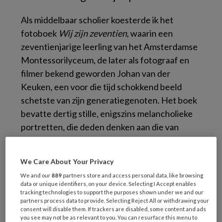
Als middelbaar scholier koesterde ik het
fotoboek
Wij zijn zeventien
, waarin een
zeventienjarige leerling van het Amsterdamse
Montessorilyceum, de later als fotograaf en
filmer bekend geworden Johan van der
Keuken, een voor die tijd schokkend beeld
schetste van zijn generatiegenoten. Het boek
bevatte dertig stille, enigszins melancholieke
portretten, die deden denken aan die van
Parijse existentialisten (de groep rond Sartre).
Het leidde tot een storm van protest: zo
We Care About Your Privacy
somber was onze jeugd niet.
We and our
889
partners store and access personal data, like browsing
data or unique identifiers, on your device. Selecting I Accept enables
Van der Keukens boek wordt nu gezien als de
tracking technologies to support the purposes shown under we and our
partners process data to provide. Selecting Reject All or withdrawing your
vertolking van een generatiekloof: jongeren
consent will disable them. If trackers are disabled, some content and ads
geboren rond het begin van de Tweede
you see may not be as relevant to you. You can resurface this menu to