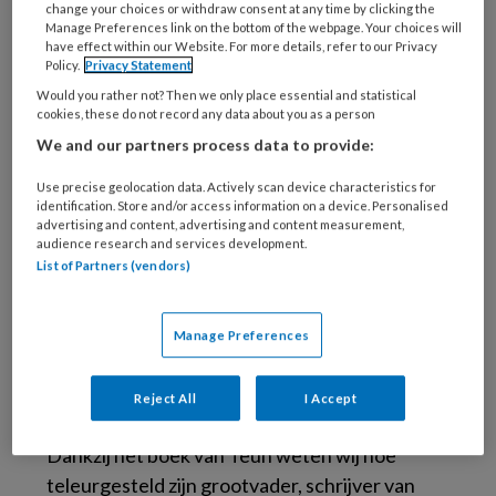
change your choices or withdraw consent at any time by clicking the
Wereldoorlog die zich afzetten tegen de
Manage Preferences link on the bottom of the webpage. Your choices will
vorige generatie. Het was niet de eerste keer
have effect within our Website. For more details, refer to our Privacy
Policy.
Privacy Statement
dat een generatie zich afzette tegen de vorige
Would you rather not? Then we only place essential and statistical
en het zou niet de laatste keer zijn. Deze
cookies, these do not record any data about you as a person
beweging is van alle tijden.
We and our partners process data to provide:
Use precise geolocation data. Actively scan device characteristics for
Het onlangs verschenen
Goed Volk
van Teun
identification. Store and/or access information on a device. Personalised
van de Keuken, verschaft een inkijkje in het
advertising and content, advertising and content measurement,
audience research and services development.
leven van een van mijn jeugdidolen dat mij bijna
List of Partners (vendors)
het gevoel geeft pottenkijker te zijn. Teun is
zoon van. En het klopt dat hij ‘van de Keuken’
Manage Preferences
heet, en niet ‘van
der
’. De familienaam is ‘de’,
maar Teuns vader koos ervoor hiervan ‘der’ te
maken.
Reject All
I Accept
Dankzij het boek van Teun weten wij hoe
teleurgesteld zijn grootvader, schrijver van