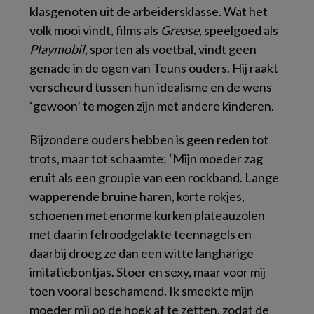
klasgenoten uit de arbeidersklasse. Wat het
volk mooi vindt, films als
Grease,
speelgoed als
Playmobil,
sporten als voetbal, vindt geen
genade in de ogen van Teuns ouders. Hij raakt
verscheurd tussen hun idealisme en de wens
‘gewoon’ te mogen zijn met andere kinderen.
Bijzondere ouders hebben is geen reden tot
trots, maar tot schaamte: ‘Mijn moeder zag
eruit als een groupie van een rockband. Lange
wapperende bruine haren, korte rokjes,
schoenen met enorme kurken plateauzolen
met daarin felroodgelakte teennagels en
daarbij droeg ze dan een witte langharige
imitatiebontjas. Stoer en sexy, maar voor mij
toen vooral beschamend. Ik smeekte mijn
moeder mij op de hoek af te zetten, zodat de