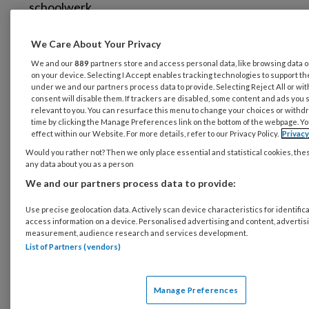
schoolwerk.
“Waarom zouden we deze kinderen uit huis
We Care About Your Privacy
moeten plaatsen?”, vroeg de
We and our
889
partners store and access personal data, like browsing data or
gedragswetenschapper aan de manager.
on your device. Selecting I Accept enables tracking technologies to support 
under we and our partners process data to provide. Selecting Reject All or wi
“Omdat moeder al een tijd niet mee wil werken
consent will disable them. If trackers are disabled, some content and ads you 
relevant to you. You can resurface this menu to change your choices or withd
aan een deeltijdplaatsing in een pleeggezin.
time by clicking the Manage Preferences link on the bottom of the webpage. Yo
Omdat de kinderen niet meer naar school gaan
effect within our Website. For more details, refer to our Privacy Policy.
Privac
en we nu niet weten hoe het met ze gaat. En
Would you rather not? Then we only place essential and statistical cookies, the
any data about you as a person
als we het nu niet doen, dan verloopt de
We and our partners process data to provide:
machtiging uithuisplaatsing en kunnen we
weer overnieuw beginnen”. “Wat is het ergste
Use precise geolocation data. Actively scan device characteristics for identifica
access information on a device. Personalised advertising and content, advertis
wat deze kinderen kan overkomen?”, vroeg de
measurement, audience research and services development.
gedragswetenschapper. “Dat ze teveel
List of Partners (vendors)
gamen, geen dagritme hebben, geïsoleerd
raken, hun schoolwerk niet doen, dat hun
Manage Preferences
moeder hen teveel aan hun lot overlaat”,