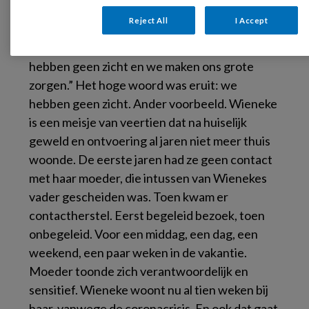
somde de manager op. “Maar weten we zeker
Reject All
I Accept
dat dat nu al gebeurt?” “Nee”, zei de manager.
“Moeder neemt niet op als we bellen. We
hebben geen zicht en we maken ons grote
zorgen.” Het hoge woord was eruit: we
hebben geen zicht. Ander voorbeeld. Wieneke
is een meisje van veertien dat na huiselijk
geweld en ontvoering al jaren niet meer thuis
woonde. De eerste jaren had ze geen contact
met haar moeder, die intussen van Wienekes
vader gescheiden was. Toen kwam er
contactherstel. Eerst begeleid bezoek, toen
onbegeleid. Voor een middag, een dag, een
weekend, een paar weken in de vakantie.
Moeder toonde zich verantwoordelijk en
sensitief. Wieneke woont nu al tien weken bij
haar, vanwege de coronacrisis. En ook dat gaat