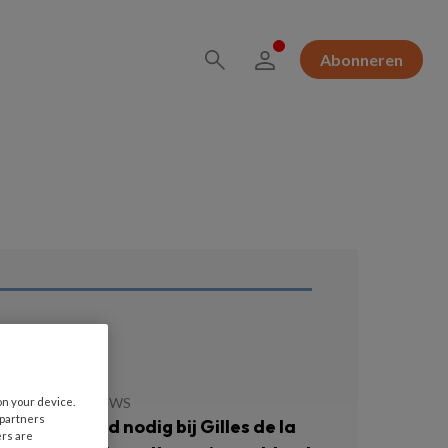
Abonneren
ees ook
JULI 2026
NIEUWS
on your device.
 partners
llen niet altijd nodig bij Gilles de la
ers are