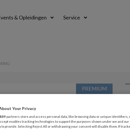
vents & Opleidingen
Service
RMING
PREMIUM
L
Opslaan
Reacties
Delen
0
About Your Privacy
6 
889
partners store and access personal data, like browsing data or unique identifiers, 
n de
 Accept enables tracking technologies to support the purposes shown under we and our
Pi
 to provide. Selecting Reject All or withdrawing your consent will disable them. If track