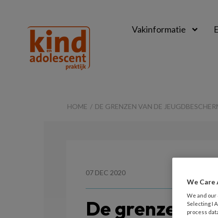
Vakinformatie
E
Kind
&
HOME
DE GRENZEN VAN DE JEUGDBESCHE
Adolescent
Praktijk
07 DEC 2020
We Care 
We and our
De grenzen va
Selecting I
process data