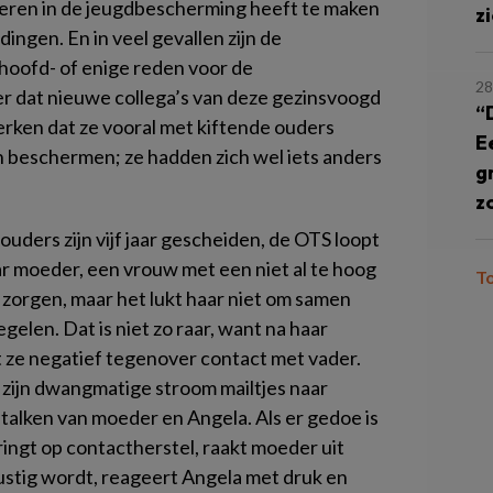
nderen in de jeugdbescherming heeft te maken
z
ngen. En in veel gevallen zijn de
hoofd- of enige reden voor de
28
r dat nieuwe collega’s van deze gezinsvoogd
“
erken dat ze vooral met kiftende ouders
E
en beschermen; ze hadden zich wel iets anders
g
z
uders zijn vijf jaar gescheiden, de OTS loopt
haar moeder, een vrouw met een niet al te hoog
T
e zorgen, maar het lukt haar niet om samen
elen. Dat is niet zo raar, want na haar
at ze negatief tegenover contact met vader.
t zijn dwangmatige stroom mailtjes naar
alken van moeder en Angela. Als er gedoe is
ingt op contactherstel, raakt moeder uit
ustig wordt, reageert Angela met druk en