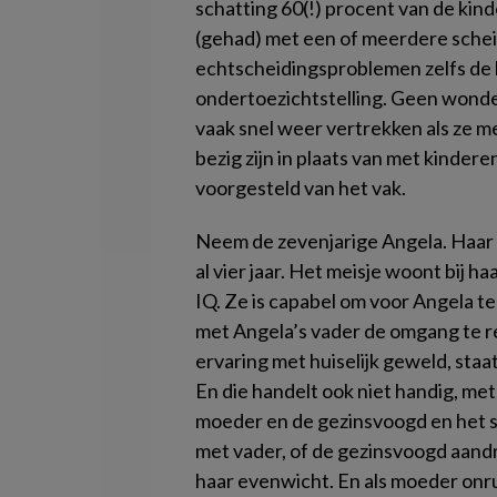
schatting 60(!) procent van de ki
(gehad) met een of meerdere scheidi
echtscheidingsproblemen zelfs de 
ondertoezichtstelling. Geen wonde
vaak snel weer vertrekken als ze m
bezig zijn in plaats van met kinder
voorgesteld van het vak.
Neem de zevenjarige Angela. Haar o
al vier jaar. Het meisje woont bij 
IQ. Ze is capabel om voor Angela t
met Angela’s vader de omgang te reg
ervaring met huiselijk geweld, sta
En die handelt ook niet handig, me
moeder en de gezinsvoogd en het st
met vader, of de gezinsvoogd aandr
haar evenwicht. En als moeder onr