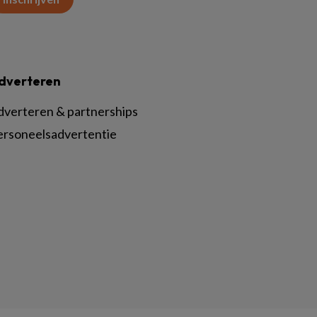
dverteren
dverteren & partnerships
ersoneelsadvertentie