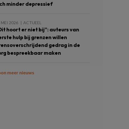
ich minder depressief
 MEI 2026
ACTUEEL
Dit hoort er niet bij”: auteurs van
erste hulp bij grenzen willen
rensoverschrijdend gedrag in de
org bespreekbaar maken
oon meer nieuws