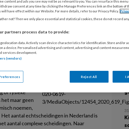
T
ming
me content and ads you see may not be as relevant to you. You can resurface this menu
ithdraw consent at any time by clicking the Manage Preferences link on the bottom of 
z
 will have effect within our Website. For more details, refer to our Privacy Policy.
Priva
ther not? Then we only place essential and statistical cookies, these do not record an
 zijn in een gezin en het er voor een
3 
? Hoe zorgen we dat deze kinderen
r partners process data to provide:
C
oeien? Over dit thema schrijft Nic
s
geolocation data. Actively scan device characteristics for identification. Store and/or 
 on a device. Personalised advertising and content, advertising and content measurem
d services development.
tners (vendors)
9 
A
o
: “Ik wil wel
Preferences
Reject All
I 
w
on, een
g
 of fysieke
ls het maar geen
cynisch noemen,
31
. Het aantal echtscheidingen in Nederland is
K
et aantal complexe scheidingen. Naar
s