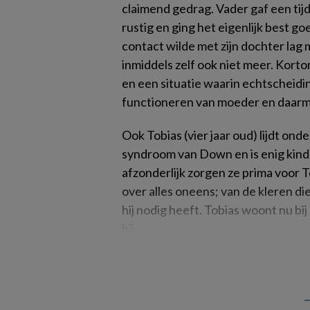
claimend gedrag. Vader gaf een tij
rustig en ging het eigenlijk best 
contact wilde met zijn dochter lag
inmiddels zelf ook niet meer. Kort
en een situatie waarin echtscheidi
functioneren van moeder en daarme
Ook Tobias (vier jaar oud) lijdt ond
syndroom van Down en is enig kind
afzonderlijk zorgen ze prima voor T
over alles oneens; van de kleren di
hij nodig heeft. Tobias woont nu bij 
bij