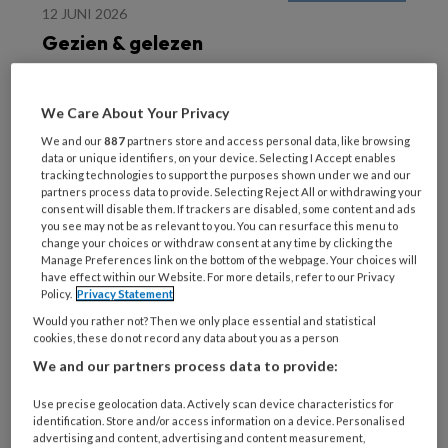
12 JUNI 2026
Gezien & gelezen
We Care About Your Privacy
We and our
887
partners store and access personal data, like browsing
data or unique identifiers, on your device. Selecting I Accept enables
tracking technologies to support the purposes shown under we and our
partners process data to provide. Selecting Reject All or withdrawing your
consent will disable them. If trackers are disabled, some content and ads
you see may not be as relevant to you. You can resurface this menu to
30 MEI 2026
change your choices or withdraw consent at any time by clicking the
Manage Preferences link on the bottom of the webpage. Your choices will
Exposure begint bij de
have effect within our Website. For more details, refer to our Privacy
behandelaar
Policy.
Privacy Statement
Would you rather not? Then we only place essential and statistical
cookies, these do not record any data about you as a person
We and our partners process data to provide:
Use precise geolocation data. Actively scan device characteristics for
identification. Store and/or access information on a device. Personalised
advertising and content, advertising and content measurement,