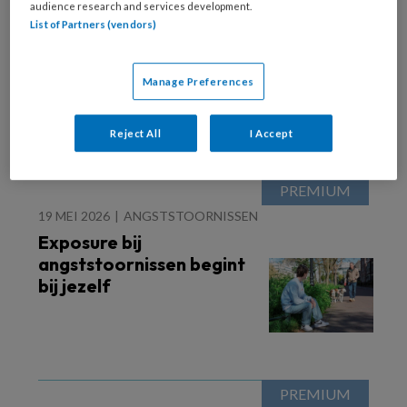
audience research and services development.
20 MEI 2026
List of Partners (vendors)
Innnerlijke dialoog
Manage Preferences
Reject All
I Accept
19 MEI 2026
ANGSTSTOORNISSEN
Exposure bij
angststoornissen begint
bij jezelf