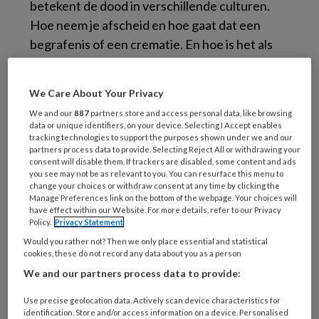
betekent de dood in verschillende culturen.
Hoe neem je afscheid en hoe gaat dat een
begrafenis of een crematie. En hoe is het als
kind om hier een bijdrage aan te leveren? Wat
is belangrijk voor het rouwproces?
We Care About Your Privacy
We and our
887
partners store and access personal data, like browsing
In de vierdelige Klokhuisserie over dood en
data or unique identifiers, on your device. Selecting I Accept enables
afscheid gaat Eva op zoek naar antwoorden,
tracking technologies to support the purposes shown under we and our
partners process data to provide. Selecting Reject All or withdrawing your
en praat ze met kinderen die een sterfgeval
consent will disable them. If trackers are disabled, some content and ads
hebben meegemaakt. Er komen deskundigen
you see may not be as relevant to you. You can resurface this menu to
change your choices or withdraw consent at any time by clicking the
in rouwverwerking aan het woord, en kinderen
Manage Preferences link on the bottom of the webpage. Your choices will
have effect within our Website. For more details, refer to our Privacy
geven tips.
Policy.
Privacy Statement
Would you rather not? Then we only place essential and statistical
Mooi gemaakt en fijne informatie voor
cookies, these do not record any data about you as a person
kinderen, bruikbaar op school en thuis.
We and our partners process data to provide:
Bekijk uitzending 21 januari 2021 >
Wat is
Use precise geolocation data. Actively scan device characteristics for
identification. Store and/or access information on a device. Personalised