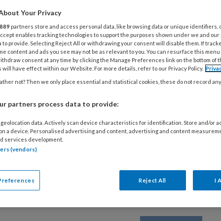
About Your Privacy
889
partners store and access personal data, like browsing data or unique identifiers, 
 Accept enables tracking technologies to support the purposes shown under we and our
 to provide. Selecting Reject All or withdrawing your consent will disable them. If track
me content and ads you see may not be as relevant to you. You can resurface this menu
ithdraw consent at any time by clicking the Manage Preferences link on the bottom of 
 will have effect within our Website. For more details, refer to our Privacy Policy.
Priva
ther not? Then we only place essential and statistical cookies, these do not record an
r partners process data to provide:
geolocation data. Actively scan device characteristics for identification. Store and/or 
 on a device. Personalised advertising and content, advertising and content measurem
d services development.
tners (vendors)
Preferences
Reject All
I 