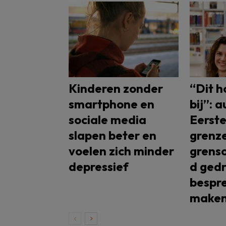
Kinderen zonder
“Dit h
smartphone en
bij”: 
sociale media
Eerste
slapen beter en
grenze
voelen zich minder
grenso
depressief
d gedr
bespr
make