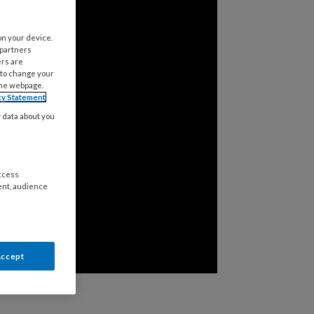
on your device.
 partners
ers are
 to change your
the webpage.
cy Statement
y data about you
access
ent, audience
Accept