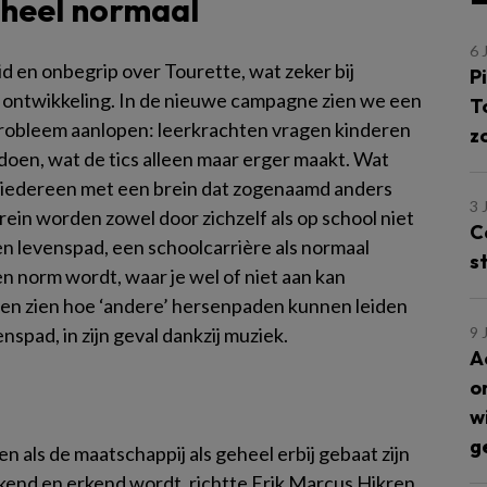
s heel normaal
6 
 en onbegrip over Tourette, wat zeker bij
Pi
n ontwikkeling. In de nieuwe campagne zien we een
T
probleem aanlopen: leerkrachten vragen kinderen
z
doen, wat de tics alleen maar erger maakt. Wat
or iedereen met een brein dat zogenaamd anders
3 
ein worden zowel door zichzelf als op school niet
C
een levenspad, een schoolcarrière als normaal
s
n norm wordt, waar je wel of niet aan kan
laten zien hoe ‘andere’ hersenpaden kunnen leiden
spad, in zijn geval dankzij muziek.
9 
A
o
w
g
n als de maatschappij als geheel erbij gebaat zijn
rkend en erkend wordt, richtte Erik Marcus Hikren