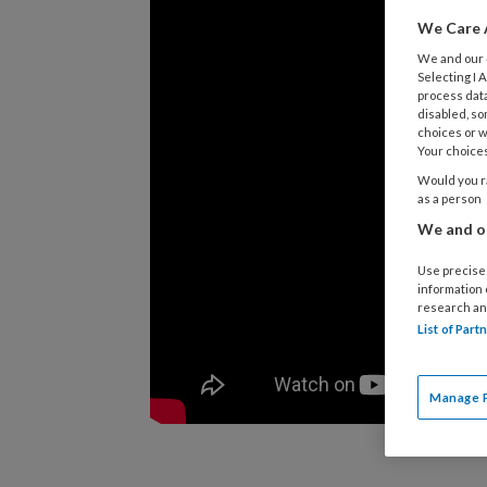
We Care 
We and our
Selecting I
process data
disabled, so
choices or w
Your choices
Would you ra
as a person
We and ou
Use precise 
information
research an
List of Par
Manage 