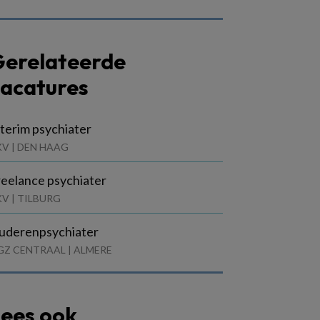
erelateerde
acatures
terim psychiater
V | DEN HAAG
reelance psychiater
V | TILBURG
uderenpsychiater
GZ CENTRAAL | ALMERE
ees ook