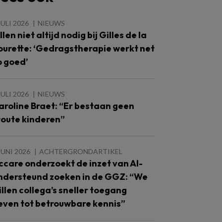
JULI 2026
NIEUWS
llen niet altijd nodig bij Gilles de la
ourette: ‘Gedragstherapie werkt net
o goed’
JULI 2026
NIEUWS
aroline Braet: “Er bestaan geen
toute kinderen”
JUNI 2026
ACHTERGRONDARTIKEL
ccare onderzoekt de inzet van AI-
ndersteund zoeken in de GGZ: “We
illen collega’s sneller toegang
even tot betrouwbare kennis”