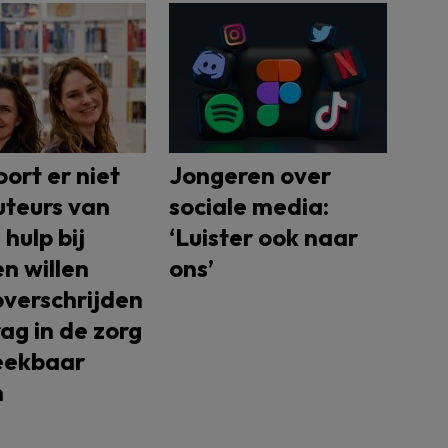
oort er niet
Jongeren over
auteurs van
sociale media:
 hulp bij
‘Luister ook naar
n willen
ons’
verschrijden
ag in de zorg
eekbaar
n