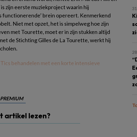
s zijn eerste muziekproject waarin hij
31
ers functionerende’ brein opereert. Kenmerkend
K
bbelt. Niet met opzet, het is simpelweg hoe zijn
s
leven met Tourette, moet er in zijn stukken altijd
z
t de Stichting Gilles de La Tourette, werkt hij
cholen.
28
“
‘
Tics behandelen met een korte intensieve
E
g
z
PREMIUM
T
it artikel lezen?