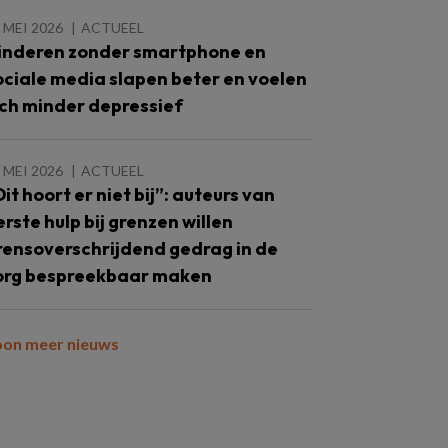
 MEI 2026
ACTUEEL
inderen zonder smartphone en
ociale media slapen beter en voelen
ich minder depressief
 MEI 2026
ACTUEEL
Dit hoort er niet bij”: auteurs van
erste hulp bij grenzen willen
rensoverschrijdend gedrag in de
org bespreekbaar maken
oon meer nieuws