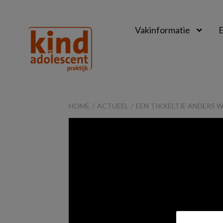
Vakinformatie
E
Kind
&
HOME
ACTUEEL
EEN TIKKELTJE ANDERS 
Adolescent
Praktijk