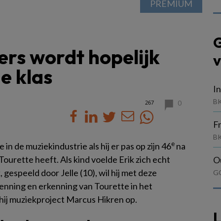
PREMIUM
G
ers wordt hopelijk
v
e klas
In
BK
267
0
F
BK
e
 in de muziekindustrie als hij er pas op zijn 46
na
Tourette heeft. Als kind voelde Erik zich echt
O
gespeeld door Jelle (10), wil hij met deze
G
enning en erkenning van Tourette in het
e hij muziekproject Marcus Hikren op.
L