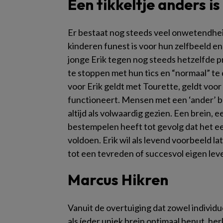
Een tikkeltje anders i
Er bestaat nog steeds veel onwetendheid
kinderen funest is voor hun zelfbeeld e
jonge Erik tegen nog steeds hetzelfde 
te stoppen met hun tics en “normaal” te 
voor Erik geldt met Tourette, geldt vo
functioneert. Mensen met een ‘ander’ br
altijd als volwaardig gezien. Een brein, 
bestempelen heeft tot gevolg dat het ee
voldoen. Erik wil als levend voorbeeld 
tot een tevreden of succesvol eigen leven
Marcus Hikren
Vanuit de overtuiging dat zowel individue
als íeder uniek brein optimaal benut, he