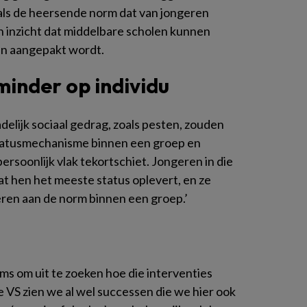
s als de heersende norm dat van jongeren
n inzicht dat middelbare scholen kunnen
en aangepakt wordt.
minder op individu
elijk sociaal gedrag, zoals pesten, zouden
statusmechanisme binnen een groep en
ersoonlijk vlak tekortschiet. Jongeren in die
at hen het meeste status oplevert, en ze
ren aan de norm binnen een groep.’
s om uit te zoeken hoe die interventies
de VS zien we al wel successen die we hier ook