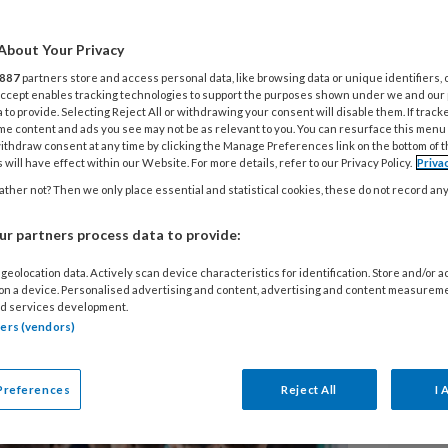
men moet anders
G
About Your Privacy
M
st, of je hebt meegemaakt hoe iemand
887
partners store and access personal data, like browsing data or unique identifiers, 
P
 Accept enables tracking technologies to support the purposes shown under we and our
ebeurde dat tijdens je tijd op de
 to provide. Selecting Reject All or withdrawing your consent will disable them. If track
me content and ads you see may not be as relevant to you. You can resurface this menu
atting vertonen wereldwijd tot 600
A
ithdraw consent at any time by clicking the Manage Preferences link on the bottom of 
 will have effect within our Website. For more details, refer to our Privacy Policy.
Priva
P
ar pestgedrag. De manier waarop we
ther not? Then we only place essential and statistical cookies, these do not record an
et anders, vindt
romovendus Maud Hensums.
r partners process data to provide:
L
geolocation data. Actively scan device characteristics for identification. Store and/or 
 on a device. Personalised advertising and content, advertising and content measurem
d services development.
6 
tners (vendors)
Pi
T
z
Preferences
Reject All
I 