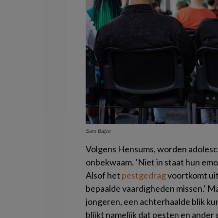
Sam Balye
Volgens Hensums, worden adolesce
onbekwaam. ‘Niet in staat hun emot
Alsof het
pestgedrag
voortkomt ui
bepaalde vaardigheden missen.’ Maa
jongeren, een achterhaalde blik ku
blijkt namelijk dat pesten en ander 