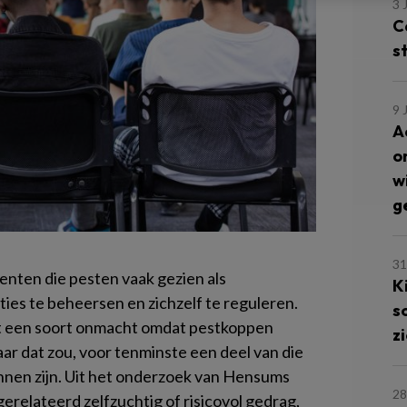
3 
C
s
9 
A
o
w
g
31
nten die pesten vaak gezien als
K
ies te beheersen en zichzelf te reguleren.
s
t een soort onmacht omdat pestkoppen
z
r dat zou, voor tenminste een deel van die
nnen zijn. Uit het onderzoek van Hensums
28
gerelateerd zelfzuchtig of risicovol gedrag,