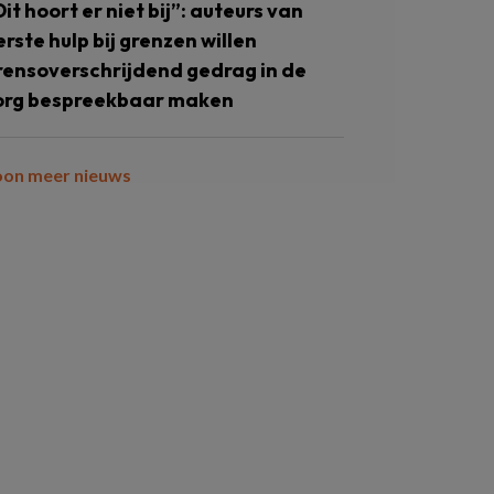
Dit hoort er niet bij”: auteurs van
erste hulp bij grenzen willen
rensoverschrijdend gedrag in de
org bespreekbaar maken
oon meer nieuws