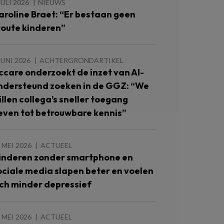
JULI 2026
NIEUWS
aroline Braet: “Er bestaan geen
toute kinderen”
JUNI 2026
ACHTERGRONDARTIKEL
ccare onderzoekt de inzet van AI-
ndersteund zoeken in de GGZ: “We
illen collega’s sneller toegang
even tot betrouwbare kennis”
 MEI 2026
ACTUEEL
inderen zonder smartphone en
ociale media slapen beter en voelen
ich minder depressief
 MEI 2026
ACTUEEL