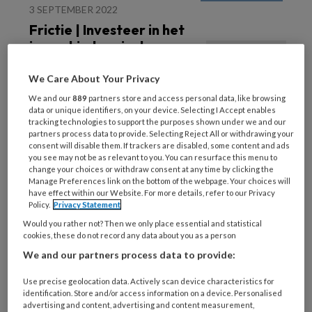
3 SEPTEMBER 2022
Frictie | Investeer in het
jonge kind, en in de
kleuter
We Care About Your Privacy
We and our
889
partners store and access personal data, like browsing
data or unique identifiers, on your device. Selecting I Accept enables
tracking technologies to support the purposes shown under we and our
partners process data to provide. Selecting Reject All or withdrawing your
consent will disable them. If trackers are disabled, some content and ads
you see may not be as relevant to you. You can resurface this menu to
6 JULI 2022
change your choices or withdraw consent at any time by clicking the
Manage Preferences link on the bottom of the webpage. Your choices will
De balans is zoek in
have effect within our Website. For more details, refer to our Privacy
Jeugdzorgland
Policy.
Privacy Statement
Would you rather not? Then we only place essential and statistical
cookies, these do not record any data about you as a person
We and our partners process data to provide:
Use precise geolocation data. Actively scan device characteristics for
identification. Store and/or access information on a device. Personalised
advertising and content, advertising and content measurement,