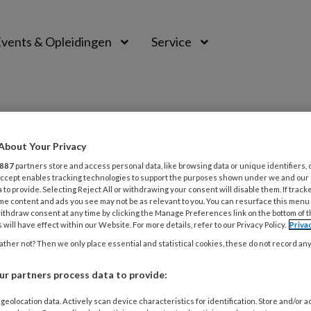
vents & Opleidingen
Service
About Your Privacy
 VOOR ADHD EN DRUK GEDRAG
887
partners store and access personal data, like browsing data or unique identifiers, 
 Accept enables tracking technologies to support the purposes shown under we and our
 to provide. Selecting Reject All or withdrawing your consent will disable them. If track
me content and ads you see may not be as relevant to you. You can resurface this menu
ats Voor ADHD En Druk Gedrag
ithdraw consent at any time by clicking the Manage Preferences link on the bottom of 
 will have effect within our Website. For more details, refer to our Privacy Policy.
Priva
ther not? Then we only place essential and statistical cookies, these do not record an
r partners process data to provide:
ER 2021
ACTUEEL
ADHD
e hulpmiddelen voor kinderen met ADH
geolocation data. Actively scan device characteristics for identification. Store and/or 