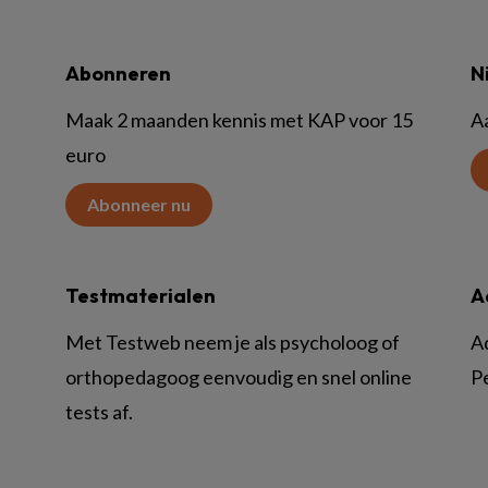
Abonneren
N
Maak 2 maanden kennis met KAP voor 15
A
euro
Abonneer nu
Testmaterialen
A
Met Testweb neem je als psycholoog of
A
orthopedagoog eenvoudig en snel online
P
tests af.