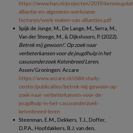
https://www.han.nl/projecten/2019/kennisupdat
alliantie-en-algemeen-werkzame-
factoren/werk-maken-van-allianties.pdf
Spijk de Jonge, M., De Lange, M., Serra, M.,
Van der Steege, M., & Dijkshoorn, P. (2022).
Betrek mij gewoon!’. Op zoek naar
verbeterkansen voor de jeugdhulp in het
casusonderzoek Ketenbreed Leren.
Assen/Groningen: Accare
https://www.accare.nl/child-study-
center/publicaties/betrek-mij-gewoon-op-
zoek-naar-verbeterkansen-voor-de-
jeugdhulp-in-het-casusonderzoek-
ketenbreed-leren
Steenman, E.M., Dekkers, T.J., Doffer,
D.P.A., Hoofdakkers, B.J. van den,