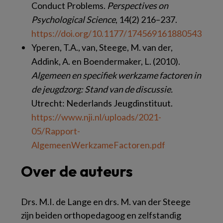
Conduct Problems.
Perspectives on
Psychological Science
, 14(2) 216–237.
https://doi.org/10.1177/174569161880543
Yperen, T.A., van, Steege, M. van der,
Addink, A. en Boendermaker, L. (2010).
Algemeen en specifiek werkzame factoren in
de jeugdzorg: Stand van de discussie.
Utrecht: Nederlands Jeugdinstituut.
https://www.nji.nl/uploads/2021-
05/Rapport-
AlgemeenWerkzameFactoren.pdf
Over de auteurs
Drs. M.I. de Lange en drs. M. van der Steege
zijn beiden orthopedagoog en zelfstandig