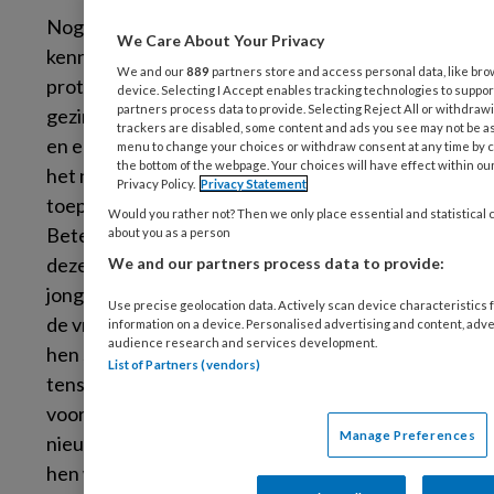
Nog een veelgehoord argument is dat we deze
We Care About Your Privacy
kennis niet moeten benutten, omdat die te
We and our
889
partners store and access personal data, like brow
protocollair zou zijn en professionals en
device. Selecting I Accept enables tracking technologies to supp
partners process data to provide. Selecting Reject All or withdrawi
gezinnen in een keurslijf propt. Dat werkt niet
trackers are disabled, some content and ads you see may not be as
en ervaringsdeskundigen geven ook aan dat
menu to change your choices or withdraw consent at any time by c
the bottom of the webpage. Your choices will have effect within our
het niet helpt als professionals kennis
Privacy Policy.
Privacy Statement
toepassen zonder de mens te zien (Netwerk
Would you rather not? Then we only place essential and statistical 
Beter Samen/ExpEx, 2025). Natuurlijk moet je
about you as a person
deze kennis personaliseren en samen met
We and our partners process data to provide:
jongeren en ouders nieuwsgierig blijven naar
Use precise geolocation data. Actively scan device characteristics f
de vraag hoe de kennis die we hebben voor
information on a device. Personalised advertising and content, ad
audience research and services development.
hen specifiek te benutten is. We willen
List of Partners (vendors)
tenslotte hulp die
voor hen
werkt. Dat vraagt
voortdurend een gesprek met het gezin en
Manage Preferences
nieuwsgierig blijven naar de vraag of het voor
hen werkt wat je doet.