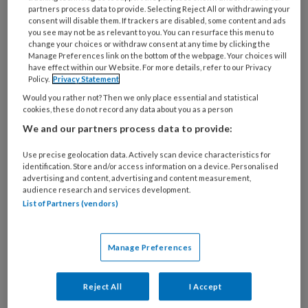
partners process data to provide. Selecting Reject All or withdrawing your
Opgeleid als orthopedagoog en werkzaam in
consent will disable them. If trackers are disabled, some content and ads
de jeugdzorg kwam ik in 2013 in aanraking met
you see may not be as relevant to you. You can resurface this menu to
change your choices or withdraw consent at any time by clicking the
School2Care, een geïntegreerd
Manage Preferences link on the bottom of the webpage. Your choices will
onderwijszorgprogramma voor jongeren die
have effect within our Website. For more details, refer to our Privacy
Policy.
Privacy Statement
uit school dreigen te vallen en in de gesloten
Would you rather not? Then we only place essential and statistical
jeugdzorg terecht dreigen te komen. Er ging
cookies, these do not record any data about you as a person
een wereld voor mij open. Het centraal stellen
We and our partners process data to provide:
van het ontwikkelperspectief van een kind, en
Use precise geolocation data. Actively scan device characteristics for
daartoe de integratie van onderwijs en zorg op
identification. Store and/or access information on a device. Personalised
advertising and content, advertising and content measurement,
alle niveaus, had ik niet eerder gezien. Hier
audience research and services development.
wilde ik meer van weten. Maar ook de
List of Partners (vendors)
schrijnende loopbanen van deze jongeren, met
vele schoolwisselingen en tal van
Manage Preferences
hulpverleners, motiveerden mij om dit
onderzoek te doen. Mijn onderzoek levert
Reject All
I Accept
eerste empirische aanwijzingen dat