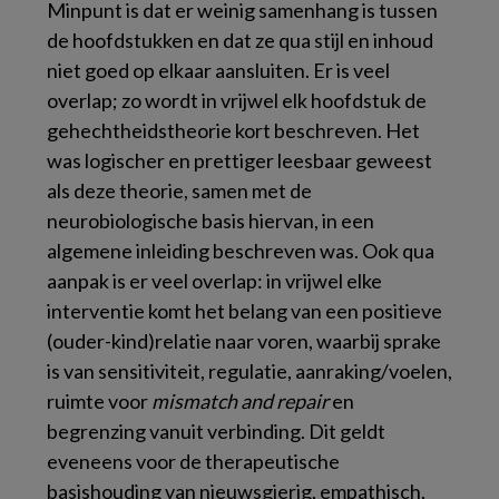
Minpunt is dat er weinig samenhang is tussen
de hoofdstukken en dat ze qua stijl en inhoud
niet goed op elkaar aansluiten. Er is veel
overlap; zo wordt in vrijwel elk hoofdstuk de
gehechtheidstheorie kort beschreven. Het
was logischer en prettiger leesbaar geweest
als deze theorie, samen met de
neurobiologische basis hiervan, in een
algemene inleiding beschreven was. Ook qua
aanpak is er veel overlap: in vrijwel elke
interventie komt het belang van een positieve
(ouder-kind)relatie naar voren, waarbij sprake
is van sensitiviteit, regulatie, aanraking/voelen,
ruimte voor
mismatch and repair
en
begrenzing vanuit verbinding. Dit geldt
eveneens voor de therapeutische
basishouding van nieuwsgierig, empathisch,