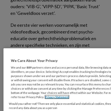
ouders: ‘VIB-G’, ‘VIPP-SD’, ‘PIPA’, ‘Basic Trust’
en ‘Geweldloos verzet’.
De eerste vier werken voornamelijk met
videofeedback, gecombineerd met psycho-
educatie over gehechtheidsproblematiek en
andere specifieke technieken, en zijn met
name gericht op jongere kinderen. De
methode ‘Geweldloos verzet’ lijkt wellicht een
We Care About Your Privacy
verrassende keuze; ik zie het als een goede
We and our
889
partners store and access personal data, like browsing data 
aanvulling op de andere interventies om een
identifiers, on your device. Selecting I Accept enables tracking technologies t
purposes shown under we and our partners process data to provide. Selecting 
beschadigde ouder-kindrelatie te herstellen,
or withdrawing your consent will disable them. If trackers are disabled, some 
met name bij wat oudere kinderen. Verder
ads you see may not be as relevant to you. You can resurface this menu to cha
choices or withdraw consent at any time by clicking the Manage Preferences l
worden twee interventies beschreven voor
bottom of the webpage. Your choices will have effect within our Website. For m
refer to our Privacy Policy.
Privacy Statement
individuele behandeling, in dit geval van
Would you rather not? Then we only place essential and statistical cookies, the
adolescenten: ‘MBT’ en ‘Sensorimotor
record any data about you as a person