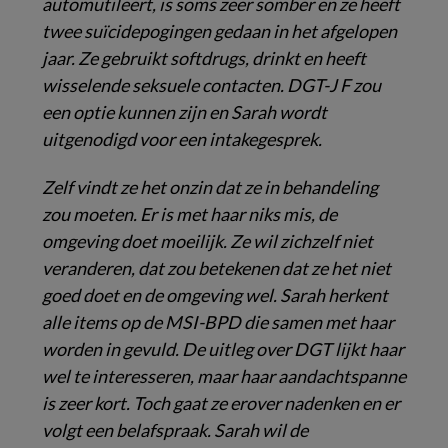
automutileert, is soms zeer somber en ze heeft
twee suïcidepogingen gedaan in het afgelopen
jaar. Ze gebruikt softdrugs, drinkt en heeft
wisselende seksuele contacten. DGT-J F zou
een optie kunnen zijn en Sarah wordt
uitgenodigd voor een intakegesprek.
Zelf vindt ze het onzin dat ze in behandeling
zou moeten. Er is met haar niks mis, de
omgeving doet moeilijk. Ze wil zichzelf niet
veranderen, dat zou betekenen dat ze het niet
goed doet en de omgeving wel. Sarah herkent
alle items op de MSI-BPD die samen met haar
worden in gevuld. De uitleg over DGT lijkt haar
wel te interesseren, maar haar aandachtspanne
is zeer kort. Toch gaat ze erover nadenken en er
volgt een belafspraak. Sarah wil de