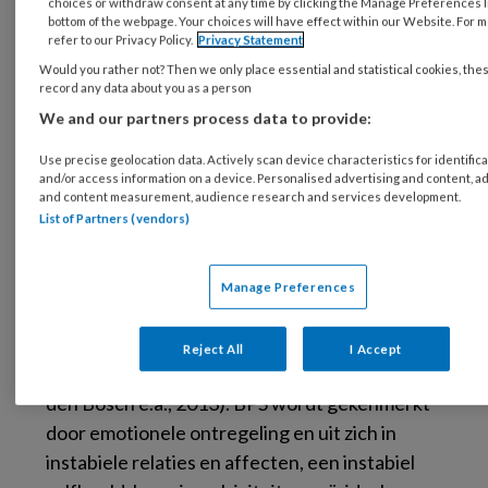
choices or withdraw consent at any time by clicking the Manage Preferences l
bottom of the webpage. Your choices will have effect within our Website. For m
Veelbelovend
refer to our Privacy Policy.
Privacy Statement
Would you rather not? Then we only place essential and statistical cookies, the
record any data about you as a person
Er is nu geen interventie in de richtlijn om de
We and our partners process data to provide:
angst, depressieve stemmingen en suïcidaliteit
Use precise geolocation data. Actively scan device characteristics for identifica
waar jongeren met forensisch kader vaak mee
and/or access information on a device. Personalised advertising and content, a
kampen, te behandelen. Dialectische
and content measurement, audience research and services development.
List of Partners (vendors)
gedragstherapie (DGT) is een behandeling die
zich bij uitstek richt op die emotionele
ontregeling (Linehan, 2002) en is effectief bij
Manage Preferences
volwassenen met een
borderlinepersoonlijkheidsstoornis (BPS)
Reject All
I Accept
(Cristea e.a., 2017; NICE Guideline, 2009; Van
den Bosch e.a., 2013). BPS wordt gekenmerkt
door emotionele ontregeling en uit zich in
instabiele relaties en affecten, een instabiel