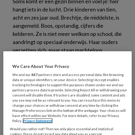
Soms komt er een gezin binnen en voel je: hier
hangt iets in de lucht. Drie kinderen van tien,
acht en zes jaar oud. Brechtje, de middelste, is
aangemeld. Boos, opstandig, cijfers die
kelderen. Ze is niet meer welkom op school, die
aandringt op speciaal onderwijs. Haar ouders
verzetten zich, maar staan machteloos.
Twee jaar geleden maakte Brechtje seksueel
We Care About Your Privacy
misbruik mee. Er was hulp, maar ze zweeg. Het
We and our
887
partners store and access personal data, like browsing
had geen zin, vond ze, en zo liep het spoor
data or unique identifiers, on your device. Selecting I Accept enables
tracking technologies to support the purposes shown under we and our
dood. Ook nu zegt ze: “Ik heb geen hulp nodig.”
partners process data to provide. Selecting Reject All or withdrawing your
consent will disable them. If trackers are disabled, some content and ads
Haar ouders komen toch, maar met één
you see may not be as relevant to you. You can resurface this menu to
voorwaarde: de andere kinderen willen ze
change your choices or withdraw consent at any time by clicking the
Manage Preferences link on the bottom of the webpage. Your choices will
erbuiten houden. Waarom? Dat blijft in de
have effect within our Website. For more details, refer to our Privacy
lucht hangen.
Policy.
Privacy Statement
Would you rather not? Then we only place essential and statistical
cookies, these do not record any data about you as a person