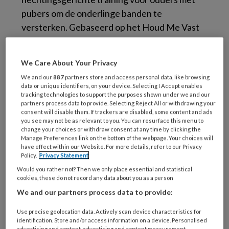
pubers om de onderlinge banden te
versterken. Gebaseerd op het Houd Me Vast
programma van dr. Sue Johnson. Door Barbara
Veldt en Katja Pereira. Ken je dergelijke
We Care About Your Privacy
gezinnen? Check de site
Houd Me Vast
We and our
887
partners store and access personal data, like browsing
Trainingen
. Ontwikkeld namens
Stichting EFT
data or unique identifiers, on your device. Selecting I Accept enables
Nederland.
tracking technologies to support the purposes shown under we and our
partners process data to provide. Selecting Reject All or withdrawing your
consent will disable them. If trackers are disabled, some content and ads
you see may not be as relevant to you. You can resurface this menu to
change your choices or withdraw consent at any time by clicking the
Manage Preferences link on the bottom of the webpage. Your choices will
have effect within our Website. For more details, refer to our Privacy
Policy.
Privacy Statement
Would you rather not? Then we only place essential and statistical
cookies, these do not record any data about you as a person
We and our partners process data to provide:
Gerelateerde informatie
Use precise geolocation data. Actively scan device characteristics for
identification. Store and/or access information on a device. Personalised
advertising and content, advertising and content measurement,