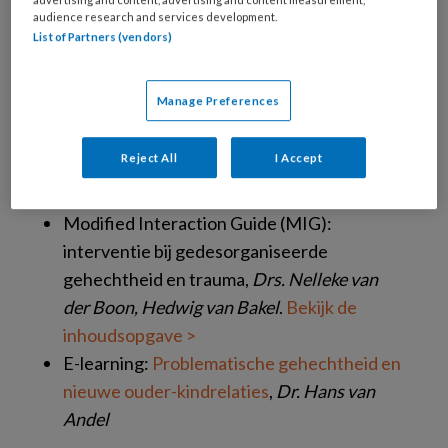
audience research and services development.
Kijktip | Documentaire 2doc
Hou me vast
List of Partners (vendors)
laat me los
Nieuw verwacht boek |
Integratief
Manage Preferences
opvoeden
Blijf van mijn mama af! Prof. Dr. Alicia F.
Reject All
I Accept
Lieberman, Chandra Ghosh Ippen, Patricia
Van Horn.
Bekijk de inhoudsopgave >
Modified Interaction Guide (MIG):
interventie bij gedesorganiseerde
gehechtheid en trauma,
Drs. Nelleke van
der Boon, Hedwig van Bakel
.
Bekijk de
inhoudsopgave >
E-learning:
Problematische gehechtheid en
nieuwe ouder-kindrelaties
,
Dr. Hans van
Andel