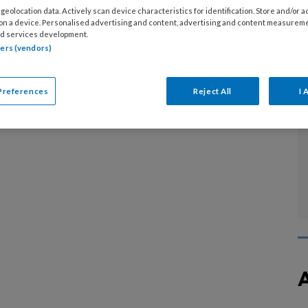
geolocation data. Actively scan device characteristics for identification. Store and/or 
 met dyslexie hebben vaak ADHD, ASS of allebei.
 on a device. Personalised advertising and content, advertising and content measurem
d services development.
ebben van comorbiditeit van invloed wanneer zij
tners (vendors)
ndeling krijgen voor hun leesstoornis?
Preferences
Reject All
I 