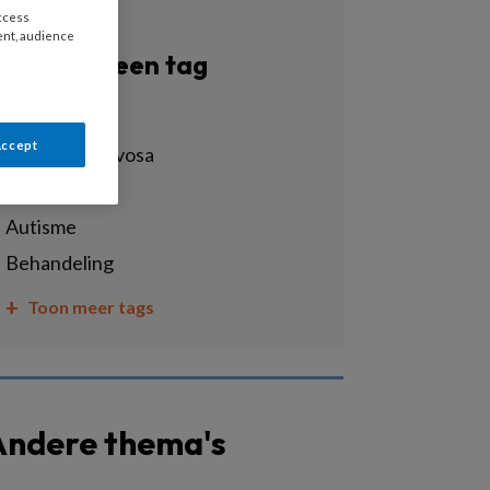
access
ent, audience
Filter op een tag
Alle tags
Accept
anorexia nervosa
ass
autisme
behandeling
Toon meer tags
Andere thema's