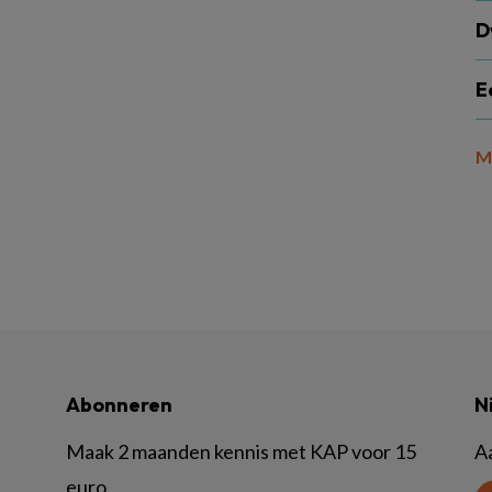
D
E
M
Abonneren
N
Maak 2 maanden kennis met KAP voor 15
A
euro