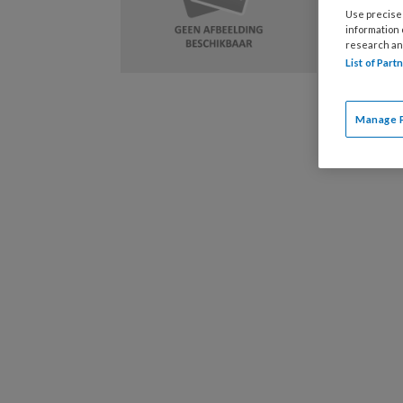
Use precise 
Kinderen
information
research an
Is het h
List of Par
een beha
Manage 