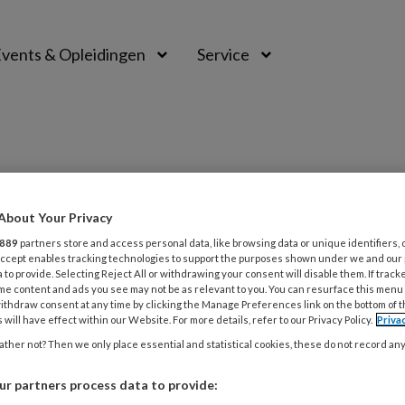
vents & Opleidingen
Service
About Your Privacy
m Stoornissen (ASS)
889
partners store and access personal data, like browsing data or unique identifiers, 
 Accept enables tracking technologies to support the purposes shown under we and our
 to provide. Selecting Reject All or withdrawing your consent will disable them. If track
me content and ads you see may not be as relevant to you. You can resurface this menu
ithdraw consent at any time by clicking the Manage Preferences link on the bottom of 
 will have effect within our Website. For more details, refer to our Privacy Policy.
Priva
 2021
ACHTERGRONDARTIKEL
ADHD
ther not? Then we only place essential and statistical cookies, these do not record an
oornis behandelen bij kinderen
r partners process data to provide:
DHD, ASS of beide