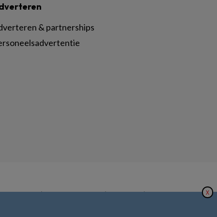
dverteren
dverteren & partnerships
ersoneelsadvertentie
X
|
|
|
inger Nature
Privacy Statement
Disclaimer
Voorwaarden