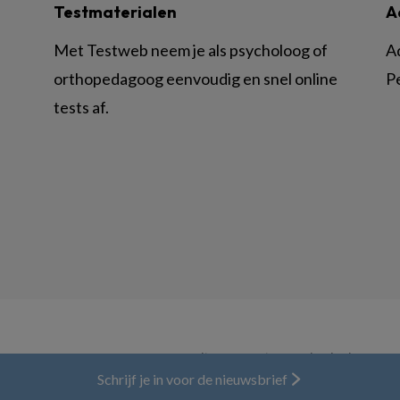
Testmaterialen
A
Met Testweb neem je als psycholoog of
A
orthopedagoog eenvoudig en snel online
P
tests af.
© BSL Media & Learning, onderdeel van
Spr
Schrijf je in voor de nieuwsbrief