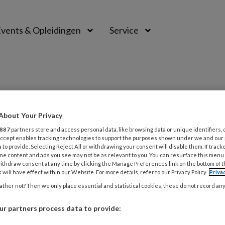
vents & Opleidingen
Service
EVE GEDRAGSTHERAPIE
About Your Privacy
887
partners store and access personal data, like browsing data or unique identifiers, 
 Accept enables tracking technologies to support the purposes shown under we and our
 to provide. Selecting Reject All or withdrawing your consent will disable them. If track
tieve Gedragstherapie
me content and ads you see may not be as relevant to you. You can resurface this menu
ithdraw consent at any time by clicking the Manage Preferences link on the bottom of 
 will have effect within our Website. For more details, refer to our Privacy Policy.
Priva
ther not? Then we only place essential and statistical cookies, these do not record an
2022
ACTUEEL
TRAUMA
r partners process data to provide:
deling van trauma bij kinderen en adol