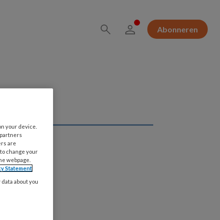
Abonneren
on your device.
 partners
ers are
 to change your
the webpage.
cy Statement
y data about you
escenten