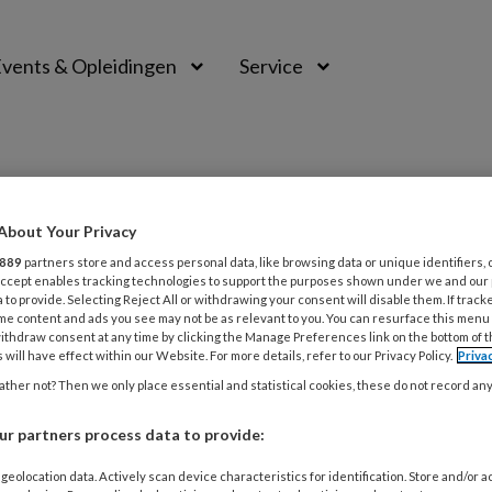
vents & Opleidingen
Service
About Your Privacy
889
partners store and access personal data, like browsing data or unique identifiers, 
 Accept enables tracking technologies to support the purposes shown under we and our
 to provide. Selecting Reject All or withdrawing your consent will disable them. If track
me content and ads you see may not be as relevant to you. You can resurface this menu
ithdraw consent at any time by clicking the Manage Preferences link on the bottom of 
 will have effect within our Website. For more details, refer to our Privacy Policy.
Priva
ther not? Then we only place essential and statistical cookies, these do not record an
r partners process data to provide:
BER 2020
ACTUEEL
llege 1 | Slaapstoornissen in de psychiat
geolocation data. Actively scan device characteristics for identification. Store and/or 