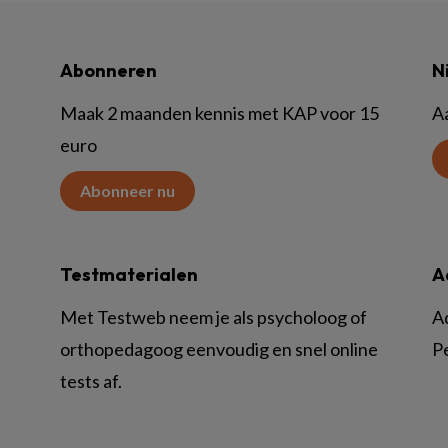
Abonneren
N
Maak 2 maanden kennis met KAP voor 15
A
euro
Abonneer nu
Testmaterialen
A
Met Testweb neem je als psycholoog of
A
orthopedagoog eenvoudig en snel online
P
tests af.