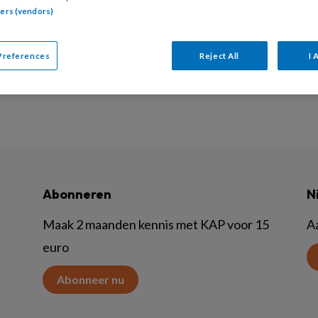
tners (vendors)
ndel je een kind met een (ernstige) dwangstoornis? Wat d
s lang is of een jongere niets voelt voor exposure? Hoe bet
Preferences
Reject All
I 
Abonneren
N
Maak 2 maanden kennis met KAP voor 15
A
euro
Abonneer nu