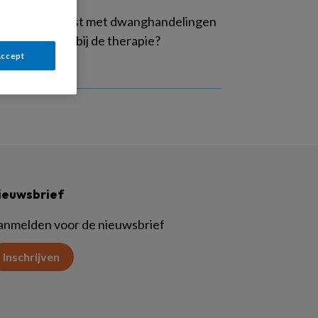
oe je als de lijst met dwanghandelingen
rek je ouders bij de therapie?
Accept
ieuwsbrief
anmelden voor de nieuwsbrief
Inschrijven