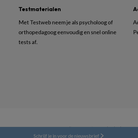
Testmaterialen
A
Met Testweb neem je als psycholoog of
A
orthopedagoog eenvoudig en snel online
P
tests af.
© BSL Media & Learning, onderdeel van
Spr
Schrijf je in voor de nieuwsbrief