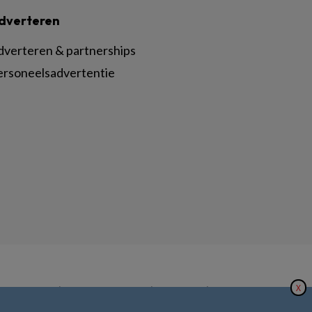
dverteren
dverteren & partnerships
ersoneelsadvertentie
X
|
|
|
inger Nature
Privacy Statement
Disclaimer
Voorwaarden