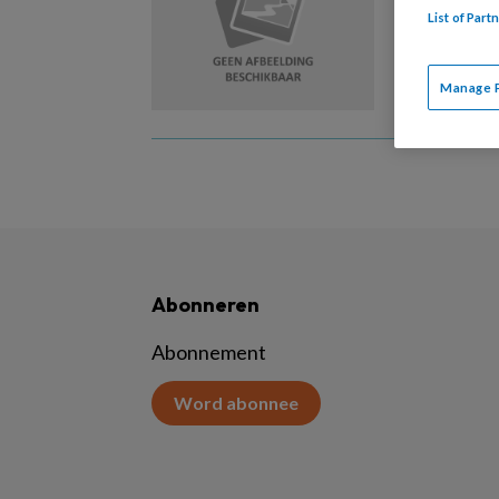
List of Par
Hoe beha
eindeloo
Manage 
Abonneren
Abonnement
Word abonnee