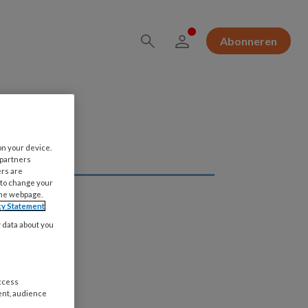
Abonneren
on your device.
 partners
ers are
 to change your
the webpage.
cy Statement
y data about you
access
ent, audience