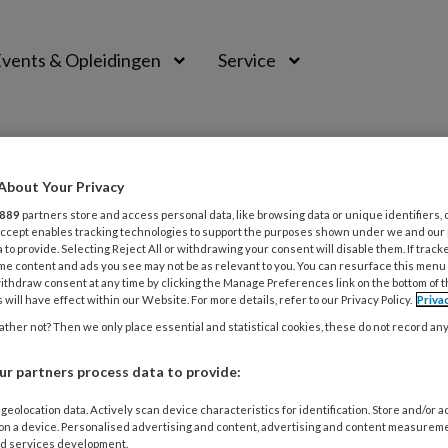
vents & Opleidingen
Service
About Your Privacy
889
partners store and access personal data, like browsing data or unique identifiers, 
 Accept enables tracking technologies to support the purposes shown under we and our
 to provide. Selecting Reject All or withdrawing your consent will disable them. If track
me content and ads you see may not be as relevant to you. You can resurface this menu
ithdraw consent at any time by clicking the Manage Preferences link on the bottom of 
 will have effect within our Website. For more details, refer to our Privacy Policy.
Priva
ther not? Then we only place essential and statistical cookies, these do not record an
r partners process data to provide:
US 2021
ACTUEEL
DWANG (OCS)
geolocation data. Actively scan device characteristics for identification. Store and/or 
 on a device. Personalised advertising and content, advertising and content measurem
 | Bedwing je dwang
d services development.