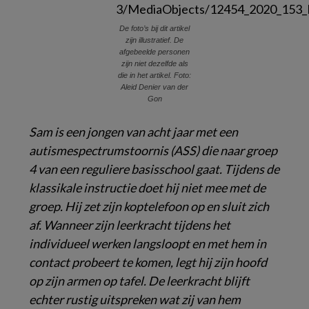
De foto’s bij dit artikel
zijn illustratief. De
afgebeelde personen
zijn niet dezelfde als
die in het artikel. Foto:
Aleid Denier van der
Gon
Sam is een jongen van acht jaar met een
autismespectrumstoornis (ASS) die naar groep
4 van een reguliere basisschool gaat. Tijdens de
klassikale instructie doet hij niet mee met de
groep. Hij zet zijn koptelefoon op en sluit zich
af. Wanneer zijn leerkracht tijdens het
individueel werken langsloopt en met hem in
contact probeert te komen, legt hij zijn hoofd
op zijn armen op tafel. De leerkracht blijft
echter rustig uitspreken wat zij van hem