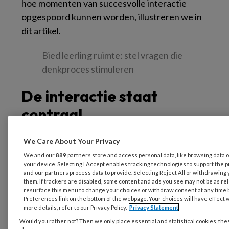
hoe momenten van succesvolle interactie
opgespoord kunnen worden, illustreren we in
dit artikel.
Bied leerling ruimte: stel vragen die
denkproces stimuleren
De interactie staat
centraal
We Care About Your Privacy
De
Wet passend onderwijs
(2014) heeft als
We and our
889
partners store and access personal data, like browsing data o
doel ervoor te zorgen dat alle leerlingen een
your device. Selecting I Accept enables tracking technologies to support th
goede onderwijsplek krijgen, ook leerlingen
and our partners process data to provide. Selecting Reject All or withdrawing 
them. If trackers are disabled, some content and ads you see may not be as rel
met ASS. Leerlingen met ASS hebben
resurface this menu to change your choices or withdraw consent at any time 
Preferences link on the bottom of the webpage. Your choices will have effect 
problemen op twee kerngebieden. Ten eerste
more details, refer to our Privacy Policy.
Privacy Statement
hebben zij moeite met sociale communicatie en
Would you rather not? Then we only place essential and statistical cookies, the
interactie in uiteenlopende situaties. Ten