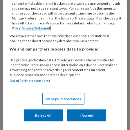
consent will disable them. If trackers are disabled, some content and ads
you see may not be as relevant to you. You can resurface this menu to
change your choices or withdraw consent at any time by clicking the
Manage Preferences link on the bottom of the webpage. Your choices will
have effect within our Website. For more details, refer to our Privacy
Policy.
Privacy Statement
Would you rather not? Then we only place essential and statistical
cookies, these do not record any data about you as a person
“Als kind niet brabbelt met een
We and our partners process data to provide:
jaar moet de alarmbel afgaan”
Use precise geolocation data. Actively scan device characteristics for
identification. Store and/or access information on a device. Personalised
GZ-psycholoog en bijna-klinisch psycholoog Iris
advertising and content, advertising and content measurement,
Servatius-Oosterling is pionier op het gebied van
audience research and services development.
List of Partners (vendors)
autisme bij jonge kinderen. Haar wens is dat
professionals meer oog hebben voor de signalen
van een anders lopende ontwikkeling (mogelijk
Manage Preferences
wijzend op autisme) in de baby- en peutertijd.
Reject All
I Accept