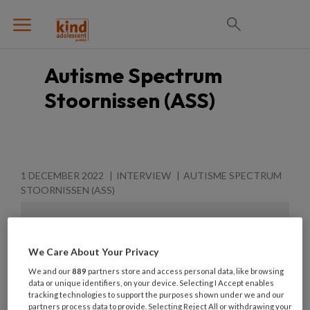
Autisme Spectrum
Stoornissen (ASS)
1 DECEMBER 2022
INTERVIEW
AUTISME SPECTRUM
STOORNISSEN (ASS)
We Care About Your Privacy
We and our
889
partners store and access personal data, like browsing
data or unique identifiers, on your device. Selecting I Accept enables
tracking technologies to support the purposes shown under we and our
partners process data to provide. Selecting Reject All or withdrawing your