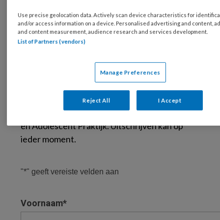
bij kinderen met emotieregulatieproblemen
Use precise geolocation data. Actively scan device characteristics for identifica
and/or access information on a device. Personalised advertising and content, a
Praktijkvoorbeelden, casuïstiek en direct
and content measurement, audience research and services development.
List of Partners (vendors)
toepasbare inzichten voor de
behandelpraktijk
Manage Preferences
Vul het formulier in en ontvang de whitepaper
direct. Bij het downloaden van de whitepaper
Reject All
I Accept
meld je je ook aan voor de nieuwsbrief van Kind
en Adolescent Praktijk. Uitschrijven kan op
ieder moment.