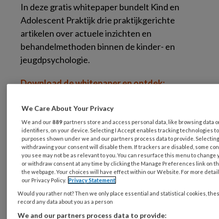
In deze gratis whitepaper bundelt Kind en
Adolescent Praktijk drie praktijkgerichte
artikelen over actuele inzichten en
behandelmethoden binnen de kinder- en
jeugdpsychologie.
Download de whitepaper en ontdek:
Hoe het gehechtheidshuis kan helpen
We Care About Your Privacy
om gehechtheid en gezinsdynamiek
We and our
889
partners store and access personal data, like browsing data 
identifiers, on your device. Selecting I Accept enables tracking technologies t
bespreekbaar te maken
purposes shown under we and our partners process data to provide. Selecting 
withdrawing your consent will disable them. If trackers are disabled, some co
you see may not be as relevant to you. You can resurface this menu to change 
Waarom schematherapie veelbelovend
or withdraw consent at any time by clicking the Manage Preferences link on th
is voor jongeren met ASS en bedreigde
the webpage. Your choices will have effect within our Website. For more details
our Privacy Policy.
Privacy Statement
persoonlijkheidsontwikkeling
Would you rather not? Then we only place essential and statistical cookies, the
record any data about you as a person
Hoe de interventie STerK wordt ingezet
We and our partners process data to provide: