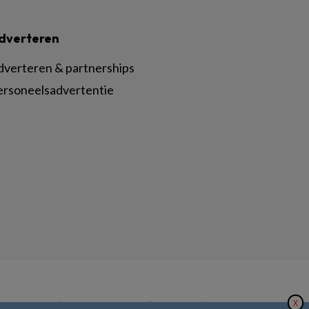
dverteren
dverteren & partnerships
ersoneelsadvertentie
X
|
|
|
inger Nature
Privacy Statement
Disclaimer
Voorwaarden