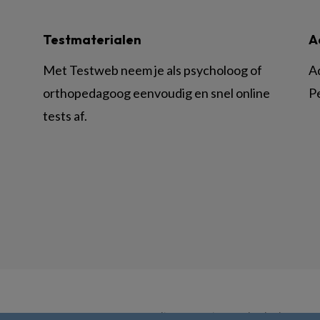
Testmaterialen
A
Met Testweb neem je als psycholoog of
A
orthopedagoog eenvoudig en snel online
P
tests af.
© BSL Media & Learning, onderdeel van
Spr