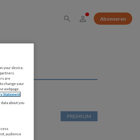
Abonneren
on your device.
 partners
ers are
 to change your
the webpage.
cy Statement
y data about you
access
ent, audience