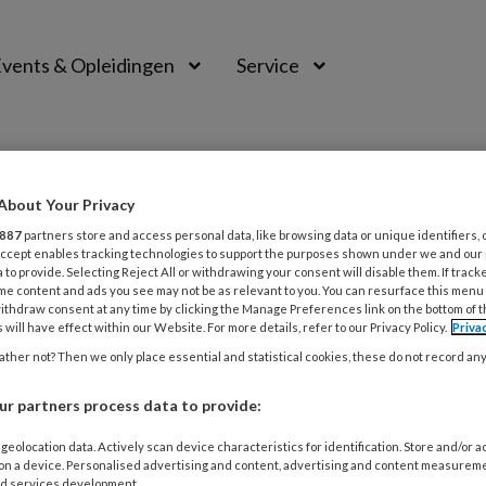
vents & Opleidingen
Service
About Your Privacy
S (TSO)
887
partners store and access personal data, like browsing data or unique identifiers, 
 Accept enables tracking technologies to support the purposes shown under we and our
 to provide. Selecting Reject All or withdrawing your consent will disable them. If track
me content and ads you see may not be as relevant to you. You can resurface this menu
ithdraw consent at any time by clicking the Manage Preferences link on the bottom of 
rwijs (TSO)
 will have effect within our Website. For more details, refer to our Privacy Policy.
Priva
ther not? Then we only place essential and statistical cookies, these do not record an
r partners process data to provide:
ER 2021
ACHTERGRONDARTIKEL
TRAUMA
geolocation data. Actively scan device characteristics for identification. Store and/or 
 on a device. Personalised advertising and content, advertising and content measurem
en voor traumasensitief onderwijs
d services development.