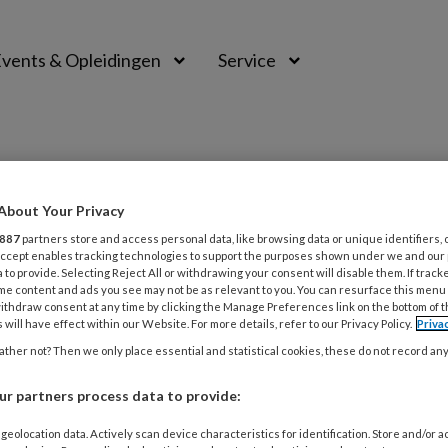
vents & Opleidingen
Service
About Your Privacy
887
partners store and access personal data, like browsing data or unique identifiers, 
 Accept enables tracking technologies to support the purposes shown under we and our
 to provide. Selecting Reject All or withdrawing your consent will disable them. If track
me content and ads you see may not be as relevant to you. You can resurface this menu
ithdraw consent at any time by clicking the Manage Preferences link on the bottom of 
 will have effect within our Website. For more details, refer to our Privacy Policy.
Priva
ther not? Then we only place essential and statistical cookies, these do not record an
r partners process data to provide:
2026
COLUMN
formele netwerk is de basis
geolocation data. Actively scan device characteristics for identification. Store and/or 