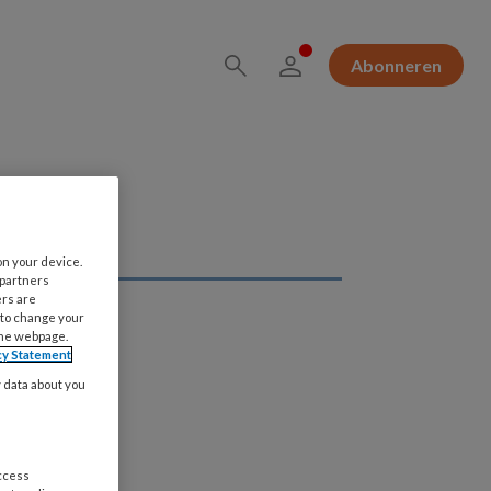
Abonneren
on your device.
 partners
ers are
 to change your
the webpage.
cy Statement
y data about you
access