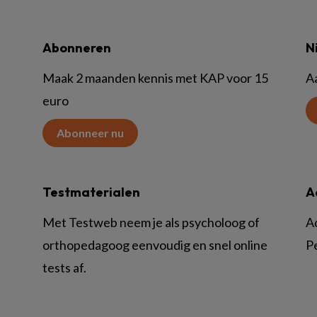
Abonneren
N
Maak 2 maanden kennis met KAP voor 15
A
euro
Abonneer nu
Testmaterialen
A
Met Testweb neem je als psycholoog of
A
orthopedagoog eenvoudig en snel online
P
tests af.