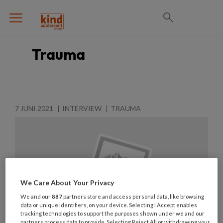
Trauma
7 JUNI 2021
INTERVIEW
TRAUMA
We Care About Your Privacy
We and our
887
partners store and access personal data, like browsing
data or unique identifiers, on your device. Selecting I Accept enables
tracking technologies to support the purposes shown under we and our
partners process data to provide. Selecting Reject All or withdrawing your