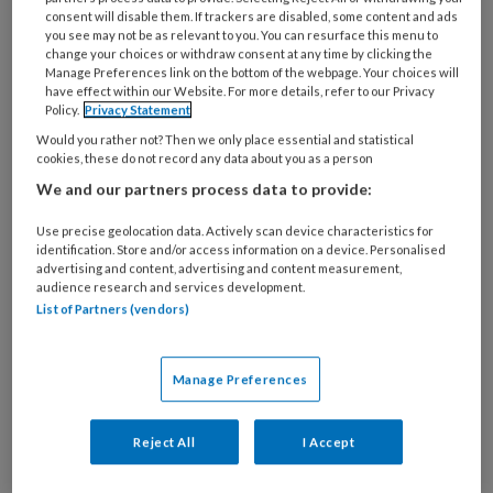
consent will disable them. If trackers are disabled, some content and ads
you see may not be as relevant to you. You can resurface this menu to
change your choices or withdraw consent at any time by clicking the
Manage Preferences link on the bottom of the webpage. Your choices will
have effect within our Website. For more details, refer to our Privacy
‘Wees alert op trauma, juist bij een
Policy.
Privacy Statement
verstandelijke beperking’
Would you rather not? Then we only place essential and statistical
cookies, these do not record any data about you as a person
Interview met Carina van Kregten en Aafke
We and our partners process data to provide:
Scharloo | Jeugdigen met een verstandelijke
Use precise geolocation data. Actively scan device characteristics for
beperking zijn niet alleen gevoeliger voor de
identification. Store and/or access information on a device. Personalised
advertising and content, advertising and content measurement,
impact van traumatische gebeurtenissen, ze
audience research and services development.
maken die ook vaker mee. Toch worden
List of Partners (vendors)
traumagerelateerde klachten vaak niet herkend,
gediagnosticeerd en behandeld. Een nieuwe
Manage Preferences
handreiking en training gaan bijdragen aan
verandering.
Reject All
I Accept